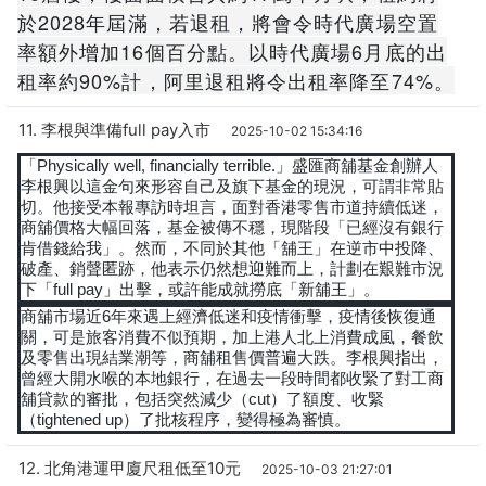
於2028年屆滿，若退租，將會令時代廣場空置
率額外增加16個百分點。以時代廣場6月底的出
租率約90%計，阿里退租將令出租率降至74%。
11. 李根與準備full pay入市
2025-10-02 15:34:16
「Physically well, financially terrible.」盛匯商舖基金創辦人
李根興以這金句來形容自己及旗下基金的現況，可謂非常貼
切。他接受本報專訪時坦言，面對香港零售市道持續低迷，
商舖價格大幅回落，基金被傳不穩，現階段「已經沒有銀行
肯借錢給我」。然而，不同於其他「舖王」在逆市中投降、
破產、銷聲匿跡，他表示仍然想迎難而上，計劃在艱難市況
下「full pay」出擊，或許能成就撈底「新舖王」。
商舖市場近6年來遇上經濟低迷和疫情衝擊，疫情後恢復通
關，可是旅客消費不似預期，加上港人北上消費成風，餐飲
及零售出現結業潮等，商舖租售價普遍大跌。李根興指出，
曾經大開水喉的本地銀行，在過去一段時間都收緊了對工商
舖貸款的審批，包括突然減少（cut）了額度、收緊
（tightened up）了批核程序，變得極為審慎。
12. 北角港運甲廈尺租低至10元
2025-10-03 21:27:01