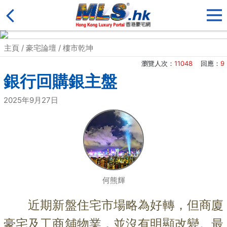
主頁
/
豪宅論壇
/
樓市乾坤
瀏覽人次：
11048
回應：
9
銀行回購銀主盤
2025年9月27日
何熊輝
近期新盤住宅市場略為好轉，但商廈
豪宅及工商舖物業，並沒有明顯改變。最