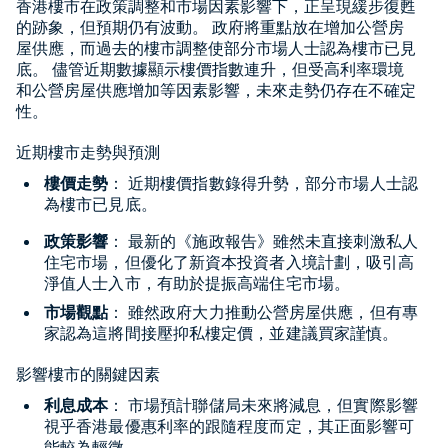
香港樓市在政策調整和市場因素影響下，正呈現緩步復甦
的跡象，但預期仍有波動。
政府將重點放在增加公營房
屋供應，而過去的樓市調整使部分市場人士認為樓市已見
底。
儘管近期數據顯示樓價指數連升，但受高利率環境
和公營房屋供應增加等因素影響，未來走勢仍存在不確定
性。
近期樓市走勢與預測
樓價走勢
：
近期樓價指數錄得升勢，部分市場人士認
為樓市已見底。
政策影響
：
最新的《施政報告》雖然未直接刺激私人
住宅市場，但優化了新資本投資者入境計劃，吸引高
淨值人士入市，有助於提振高端住宅市場。
市場觀點
：
雖然政府大力推動公營房屋供應，但有專
家認為這將間接壓抑私樓定價，並建議買家謹慎。
影響樓市的關鍵因素
利息成本
：
市場預計聯儲局未來將減息，但實際影響
視乎香港最優惠利率的跟隨程度而定，其正面影響可
能較為輕微。