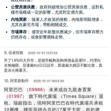
公營房屋供應
：
政府持續增加公營房屋供應，這對私
樓市場構成一定的影響，尤其對定價方面。
內地買家
：
隨著人才政策的推動，內地客明顯增多，
尤其在豪宅市場，帶動相關成交。
市場庫存
：
儘管近年新盤供應減少，但市場庫存壓力
仍然存在，或會影響價格走勢。
9. 信者得救
2025-10-01 12:51:53
升了1.9%叫大升市，尼個升幅夠吾夠俾佣金及厘印，代理向
水無極限。尼邊廂Kol日日話升，那邊廂大媽莎不斷出貨，真
是冰火兩重天。
10. 阿里新動作
2025-10-01 18:03:39
阿里巴巴
（09988）
未來或自九龍倉置業
（01997）
旗下時代廣場 （Times Square）退
租。瑞銀指出，現時阿里巴巴在時代廣場共承租
10層樓，樓面面積合共約17萬平方呎，租約將