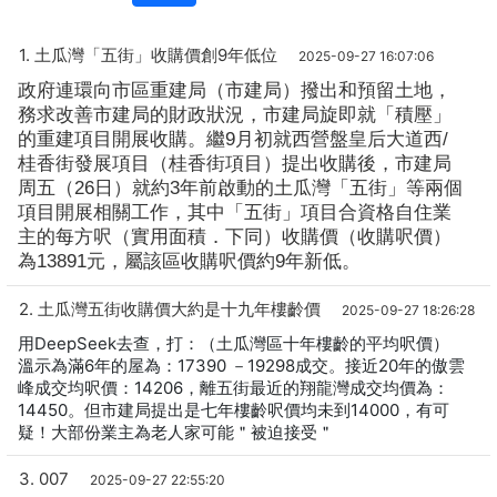
1. 土瓜灣「五街」收購價創9年低位
2025-09-27 16:07:06
政府連環向市區重建局（市建局）撥出和預留土地，
務求改善市建局的財政狀況，市建局旋即就「積壓」
的重建項目開展收購。繼9月初就西營盤皇后大道西/
桂香街發展項目（桂香街項目）提出收購後，市建局
周五（26日）就約3年前啟動的土瓜灣「五街」等兩個
項目開展相關工作，其中「五街」項目合資格自住業
主的每方呎（實用面積．下同）收購價（收購呎價）
為13891元，屬該區收購呎價約9年新低。
2. 土瓜灣五街收購價大約是十九年樓齡價
2025-09-27 18:26:28
用DeepSeek去查，打：（土瓜灣區十年樓齡的平均呎價）
溫示為滿6年的屋為：17390 －19298成交。接近20年的傲雲
峰成交均呎價：14206，離五街最近的翔龍灣成交均價為：
14450。但市建局提出是七年樓齡呎價均未到14000，有可
疑！大部份業主為老人家可能＂被迫接受＂
3. 007
2025-09-27 22:55:20