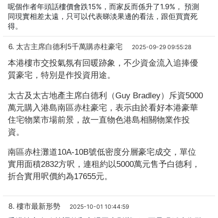
呢個作者年頭話樓價會跌15%，而家反而係升了1.9%， 預測
同現實相差太遠，只可以代表睇淡果邊的看法，跟佢買賣死
得。
6. 太古主席白德利5千萬購赤柱豪宅
2025-09-29 09:55:28
本港樓市交投氣氛有回暖跡象，不少資金流入追捧優
質豪宅，特別是作投資用途。
太古及太古地產主席白德利（Guy Bradley）斥資5000
萬元購入港島南區赤柱豪宅，表示由於看好本港豪華
住宅物業市場前景，故一直物色港島相關物業作投
資。
南區赤柱灘道10A-10B號低密度分層豪宅成交，單位
實用面積2832方呎，連租約以5000萬元售予白德利，
折合實用呎價約為17655元。
8. 樓市最新形勢
2025-10-01 10:44:59