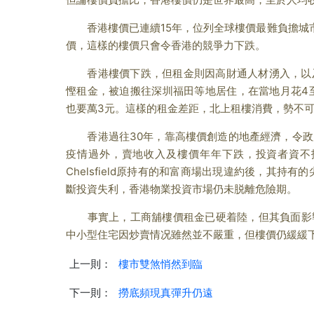
香港樓價已連續15年，位列全球樓價最難負擔城市
價，這樣的樓價只會令香港的競爭力下跌。
香港樓價下跌，但租金則因高財通人材湧入，以及
慳租金，被迫搬往深圳福田等地居住，在當地月花4
也要萬3元。這樣的租金差距，北上租樓消費，勢不
香港過往30年，靠高樓價創造的地產經濟，令政
疫情過外，賣地收入及樓價年年下跌，投資者資不
Chelsfield原持有的和富商場出現違約後，其持有
斷投資失利，香港物業投資市場仍未脱離危險期。
事實上，工商舖樓價租金已硬着陸，但其負面影響
中小型住宅因炒賣情况雖然並不嚴重，但樓價仍緩緩
上一則：
樓市雙煞悄然到臨
下一則：
撈底頻現真彈升仍遠