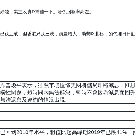
好殘，業主收貴D幫補一下。唔係回報率高左。
已跌五成，但香港只跌三成，價差增大，消費咪北移，的代理日日
席曾煥平表示，雖然市場憧憬美國聯儲局即將減息，惟
構性問題，短時間內無法解決，暫時不會因為減息而回
無法還息及違約的情況出現。
到2010年水平，租值比起高峰期2019年已跌41%，