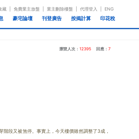
收藏
|
免費業主放盤
|
業主刪除樓盤
|
代理登入
|
ENG
息
豪宅論壇
刊登廣告
按揭計算
印花稅
瀏覽人次：
12395
回應：
7
階段又被煞停。事實上，今天樓價雖然調整了3成，