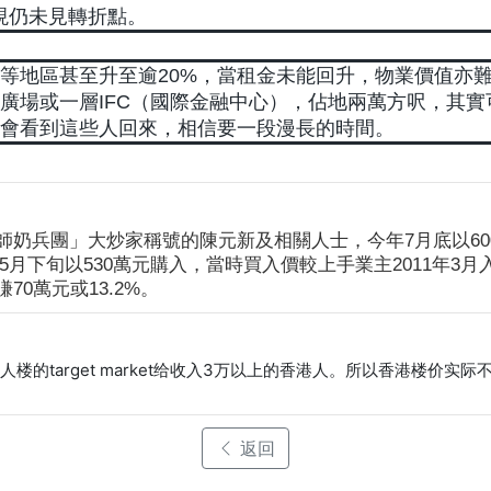
，現仍未見轉折點。
灣等地區甚至升至逾20%，當租金未能回升，物業價值亦
廣場或一層IFC（國際金融中心），佔地兩萬方呎，其實
會看到這些人回來，相信要一段漫長的時間。
奶兵團」大炒家稱號的陳元新及相關人士，今年7月底以600
年5月下旬以530萬元購入，當時買入價較上手業主2011年3月入
0萬元或13.2%。
的target market给收入3万以上的香港人。所以香港楼价
返回