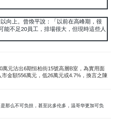
難以向上。曾煥平說：「以前在高峰期，很
可能不足20員工，排場很大，但現時這些人
萬元沽出6期恒柏街15號高層B室，為實用面
市金額556萬元，低26萬元或4.7%，換言之陳
实际不是那么不可负担，甚至比多伦多，温哥华更加可负