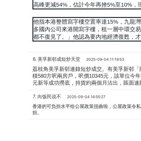
高峰更減54%，估計今年再挫5%至10%
他指本港整體寫字樓空置率達15%，九龍
多國內公司來港開寫字樓，租一層中環交易
都不復見了。」他認為要內地經濟復甦，才
6. 美孚新邨成短炒天堂
2025-09-04 11:19:53
荔枝角美孚新邨連錄短炒成交。有美孚新邨「師
積580方呎兩房戶，呎價10345元，該單位今
元新等成功撈底，持貨約兩個月沽出，賬面速賺7
7. 向饭民说不
2025-09-04 16:55:27
香港的可负担水平给公屋政策扭曲啦，公屋政策令私人楼
担。