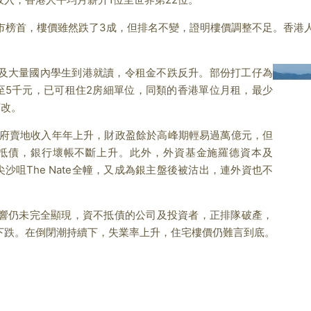
榜首，樓價雖然跌了3成，但排名不變，證明樓價調整不足。香港人
大量國內學生到港就讀，令租金不跌反升。
部份打工仔為
至5千元，已可租住2房細單位，同類的香港單位月租，最少
可改。
府賣地收入年年上升，財政盈餘於高峰期輕易過萬億元，但
抵債，銀行壞帳不斷上升。此外，外資基金施羅德資本及
的尖沙咀The Nate全幢，又成為銀主盤後被沽出，連外資也不
仍未完全顯現，資不抵債的公司及投資者，正排隊破產，
下跌。在倒閉潮持續下，失業率上升，住宅樓價仍難言到底。