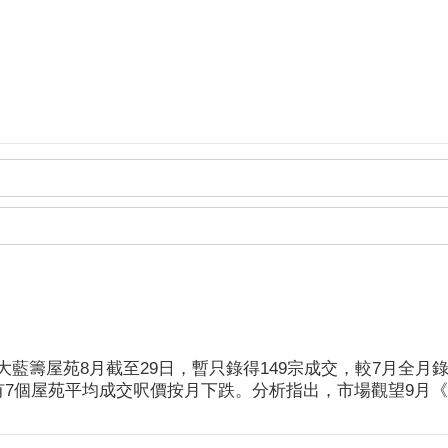
籌屋苑8月截至29日，暫只錄得149宗成交，較7月全月錄19
有7個屋苑平均成交呎價按月下跌。分析指出，市場觀望9月