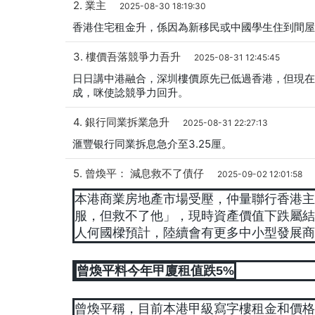
2. 業主
2025-08-30 18:19:30
香港住宅租金升，係因為新移民或中國學生住到間屋
3. 樓價吾落競爭力吾升
2025-08-31 12:45:45
日日講中港融合，深圳樓價原先已低過香港，但現在
成，咪使諗競爭力回升。
4. 銀行同業拆業急升
2025-08-31 22:27:13
滙豐银行同業拆息急介至3.25厘。
5. 曾煥平： 減息救不了債仔
2025-09-02 12:01:58
本港商業房地產市場受壓，仲量聯行香港主
服，但救不了他」，現時資產價值下跌屬結
人何國樑預計，陸續會有更多中小型發展商
曾煥平料今年甲廈租值跌5%
曾煥平稱，目前本港甲級寫字樓租金和價格已回