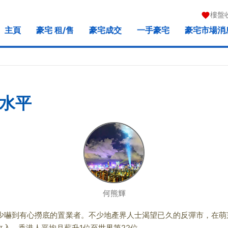
樓盤
主頁
豪宅 租/售
豪宅成交
一手豪宅
豪宅市場消
水平
何熊輝
嚇到有心撈底的置業者。不少地產界人士渴望已久的反彈市，在萌芽
入，香港人平均月薪升1位至世界第22位。