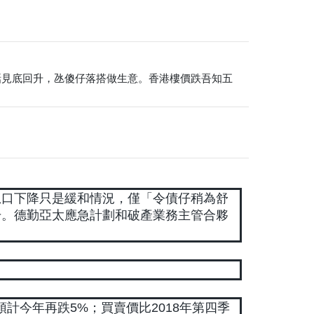
話見底回升，氹傻仔落搭做生意。香港樓價跌吾知五
息口下降只是緩和情況，僅「令債仔稍為舒
升。德勤亞太應急計劃和破產業務主管合夥
預計今年再跌5%；買賣價比2018年第四季