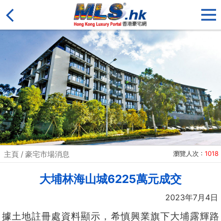
主頁
/
豪宅市場消息
瀏覽人次 :
1018
大埔林海山城6225萬元成交
2023年7月4日
據土地註冊處資料顯示，希慎興業旗下大埔露輝路