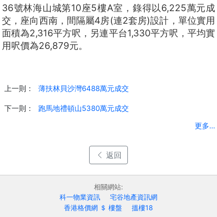
36號林海山城第10座5樓A室，錄得以6,225萬元成
交，座向西南，間隔屬4房(連2套房)設計，單位實用
面積為2,316平方呎，另連平台1,330平方呎，平均實
用呎價為26,879元。
上一則：
薄扶林貝沙灣6488萬元成交
下一則：
跑馬地禮頓山5380萬元成交
更多...
返回
相關網站:
科一物業資訊
宅谷地產資訊網
香港格價網 ＄ 樓盤
搵樓18