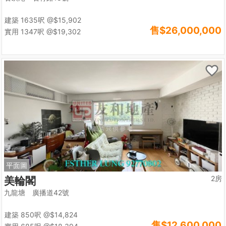
建築 1635呎
@$15,902
售
$26,000,000
實用 1347呎
@$19,302
平面圖
2房
美輪閣
九龍塘 廣播道42號
建築 850呎
@$14,824
售
$12,600,000