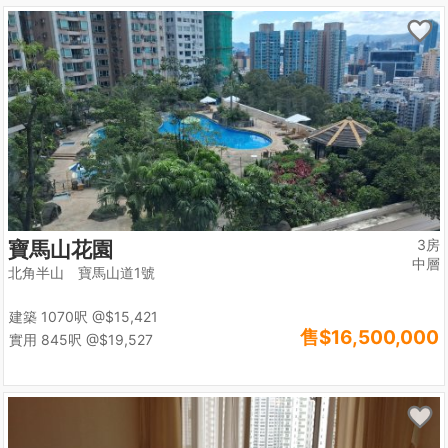
3房
寶馬山花園
中層
北角半山 寶馬山道1號
建築 1070呎
@$15,421
售
$16,500,000
實用 845呎
@$19,527