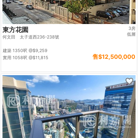
3房
東方花園
低層
何文田 太子道西236-238號
建築 1350呎
@$9,259
售
$12,500,000
實用 1058呎
@$11,815