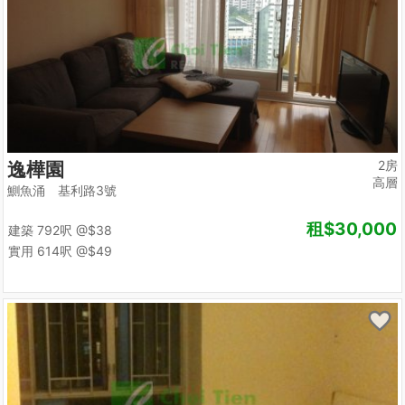
2房
逸樺園
高層
鰂魚涌 基利路3號
租
$30,000
建築 792呎
@$38
實用 614呎
@$49