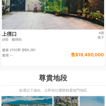
4房
上徑口
地下
沙田 顯徑街
建築 2100呎
@$9,281
售
$19,490,000
實用 --
尊貴地段
點選以下連結，立即前往瀏覽精選熱門地區