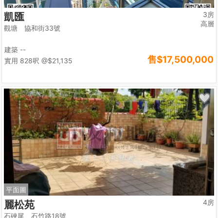
3房
凱匯
高層
觀塘 協和街33號
建築 --
售
$17,500,000
實用 828呎
@$21,135
平面圖
4房
麗松苑
石硤尾 石竹路18號