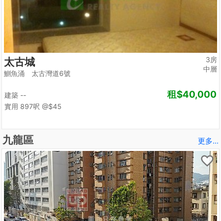
3房
太古城
中層
鰂魚涌 太古灣道6號
租
$40,000
建築 --
實用 897呎
@$45
九龍區
更多...