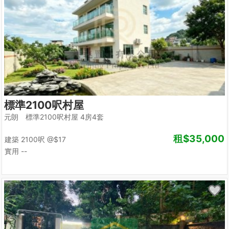
標準2100呎村屋
元朗 標準2100呎村屋 4房4套
租
$35,000
建築 2100呎
@$17
實用 --