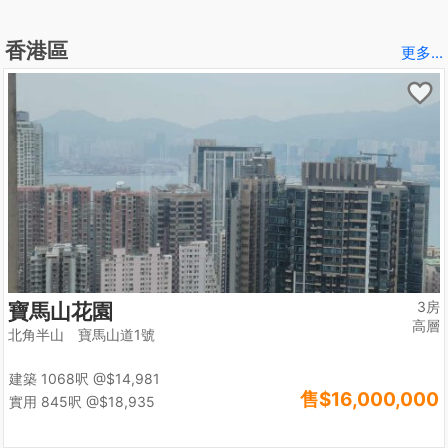
香港區
更多...
3房
寶馬山花園
高層
北角半山 寶馬山道1號
建築 1068呎
@$14,981
售
$16,000,000
實用 845呎
@$18,935