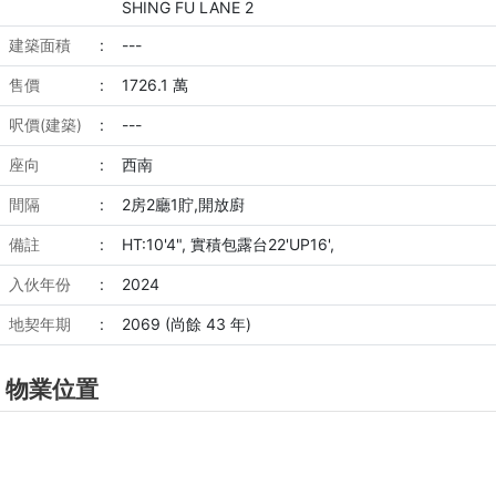
SHING FU LANE 2
建築面積
:
---
售價
:
1726.1 萬
呎價(建築)
:
---
座向
:
西南
間隔
:
2房2廳1貯,開放廚
備註
:
HT:10'4", 實積包露台22'UP16',
入伙年份
:
2024
地契年期
:
2069 (尚餘 43 年)
物業位置