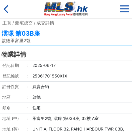
主頁
/
豪宅成交
/ 成交詳情
澐璟 第03B座
啟德承富里2號
物業詳情
登記日期
:
2025-06-17
登記編號
:
25061701550X1X
註冊性質
:
買賣合約
地區
:
啟德
類別
:
住宅
地址 (中)
:
承富里2號, 澐璟 第03B座, 32樓 A室
地址 (英)
:
UNIT A, FLOOR 32, PANO HARBOUR TWR 03B,