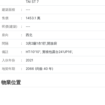
TAI ST 7
建築面積
:
---
售價
:
1453.1 萬
呎價(建築)
:
---
座向
:
西北
間隔
:
3房2廳1衣1貯,開放廚
備註
:
HT:10'10", 實積包露台24'UP16',
入伙年份
:
2021
地契年期
:
2066 (尚餘 40 年)
物業位置