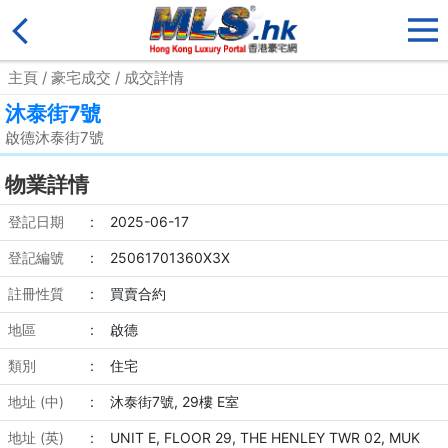
主頁
/
豪宅成交
/ 成交詳情
沐泰街7號
啟德沐泰街7號
物業詳情
登記日期
:
2025-06-17
登記編號
:
25061701360X3X
註冊性質
:
買賣合約
地區
:
啟德
類別
:
住宅
地址 (中)
:
沐泰街7號, 29樓 E室
地址 (英)
:
UNIT E, FLOOR 29, THE HENLEY TWR 02, MUK