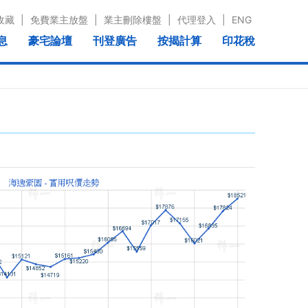
收藏
|
免費業主放盤
|
業主刪除樓盤
|
代理登入
|
ENG
息
豪宅論壇
刊登廣告
按揭計算
印花稅