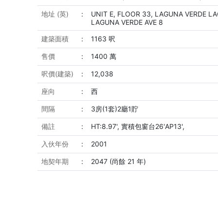
地址 (英)
:
UNIT E, FLOOR 33, LAGUNA VERDE L
LAGUNA VERDE AVE 8
建築面積
:
1163 呎
售價
:
1400 萬
呎價(建築)
:
12,038
座向
:
西
間隔
:
3房(1套)2廳1貯
備註
:
HT:8.97', 實積包窗台26'AP13',
入伙年份
:
2001
地契年期
:
2047 (尚餘 21 年)