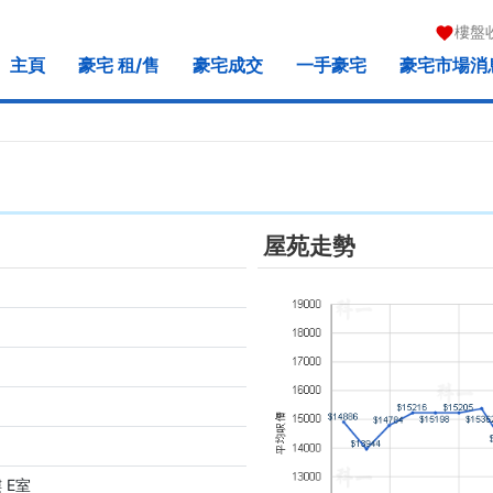
樓盤
主頁
豪宅 租/售
豪宅成交
一手豪宅
豪宅市場消
屋苑走勢
 E室