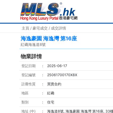
主頁
/
豪宅成交
/ 成交詳情
海逸豪園 海逸灣 第16座
紅磡海逸道8號
物業詳情
登記日期
:
2025-06-17
登記編號
:
25061700170X8X
註冊性質
:
買賣合約
地區
:
紅磡
類別
:
住宅
地址 (中)
:
海逸道8號, 海逸豪園 海逸灣 第16座, 33樓