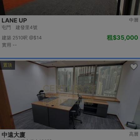
LANE UP
中層
屯門 建發里4號
租
$35,000
建築 2510呎
@$14
實用 --
置頂
高層
中遠大廈