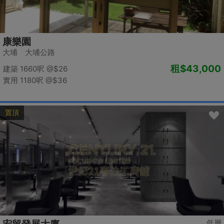
康樂園
大埔 大埔公路
租
$43,000
建築 1660呎
@$26
實用 1180呎
@$36
置頂
低層