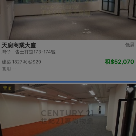
低層
天廚商業大廈
灣仔 告士打道173-174號
租
$52,070
建築 1827呎
@$29
實用 --
置頂