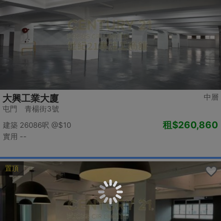
中層
大興工業大廈
屯門 青楊街3號
租
$260,860
建築 26086呎
@$10
實用 --
置頂