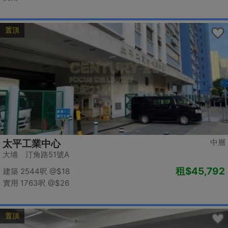
置頂
中層
太平工業中心
大埔 汀角路51號A
租
$45,792
建築 2544呎
@$18
實用 1763呎
@$26
置頂