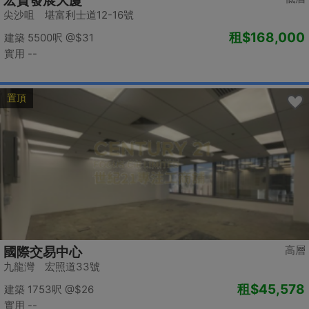
宏貿發展大廈
尖沙咀 堪富利士道12-16號
租
$168,000
建築 5500呎
@$31
實用 --
置頂
高層
國際交易中心
九龍灣 宏照道33號
租
$45,578
建築 1753呎
@$26
實用 --