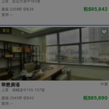
上環 皇后大道中183號
租
$85,842
建築 2259呎
@$38
實用 --
置頂
中層
華懋廣場
上環 德輔道中135-137號
租
$85,890
建築 2045呎
@$42
實用 --