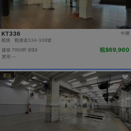
KT336
中層
觀塘 觀塘道334-336號
租
$69,960
建築 7950呎
@$9
實用 --
置頂