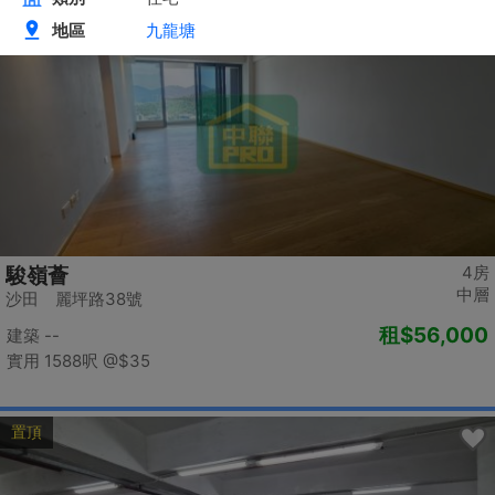
置頂
4房
駿嶺薈
中層
沙田 麗坪路38號
租
$56,000
建築 --
實用 1588呎
@$35
置頂