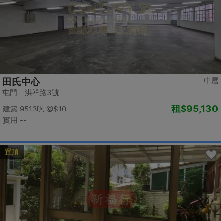
中層
田氏中心
屯門 洪祥路3號
租
$95,130
建築 9513呎
@$10
實用 --
置頂