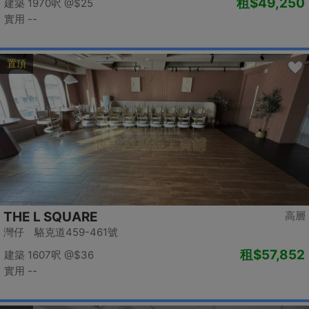
租
$49,250
建築 1970呎
@$25
實用 --
置頂
THE L SQUARE
高層
灣仔 駱克道459-461號
租
$57,852
建築 1607呎
@$36
實用 --