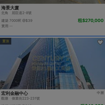
海景大廈
北角 屈臣道2-8號
租
$270,000
建築 7000呎
@$39
實用 --
置頂
中層
宏利金融中心
觀塘 偉業街223-231號