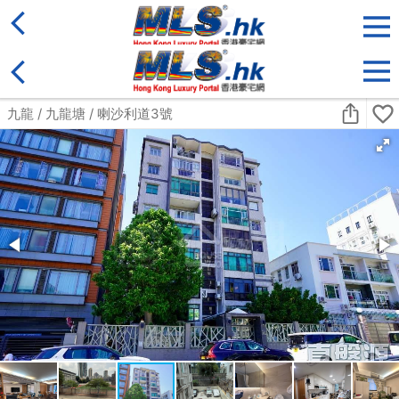
地區
售盤
類別
更多
收藏
搜尋條件:
售盤
黃金置頂
標準2100呎村屋
元朗 標準2100呎村屋 4房4套