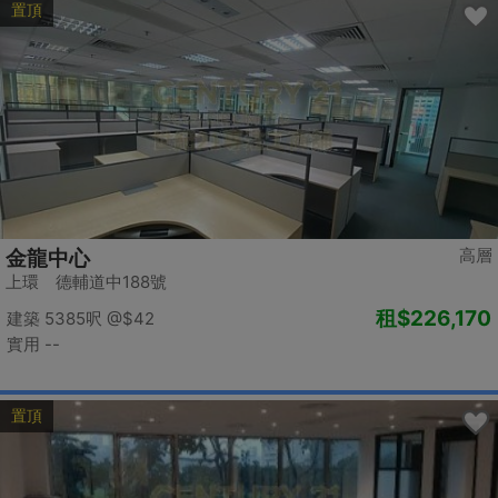
置頂
高層
金龍中心
上環 德輔道中188號
租
$226,170
建築 5385呎
@$42
實用 --
置頂