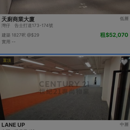
低層
天廚商業大廈
灣仔 告士打道173-174號
租
$52,070
建築 1827呎
@$29
實用 --
置頂
LANE UP
中層