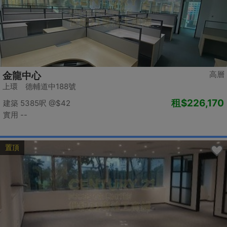
高層
金龍中心
上環 德輔道中188號
租
$226,170
建築 5385呎
@$42
實用 --
置頂