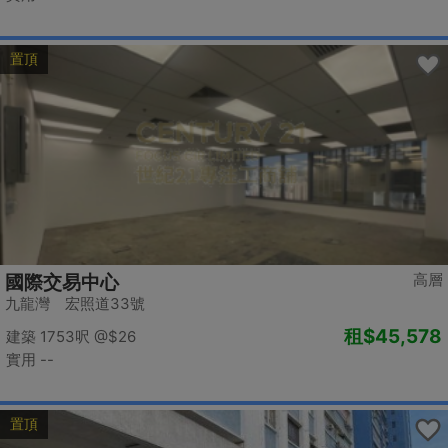
置頂
高層
國際交易中心
九龍灣 宏照道33號
租
$45,578
建築 1753呎
@$26
實用 --
置頂