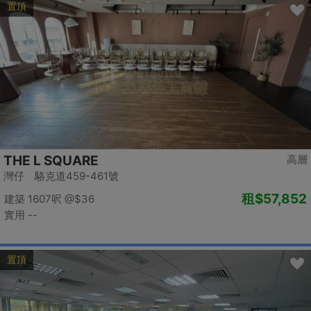
置頂
THE L SQUARE
高層
灣仔 駱克道459-461號
租
$57,852
建築 1607呎
@$36
實用 --
置頂