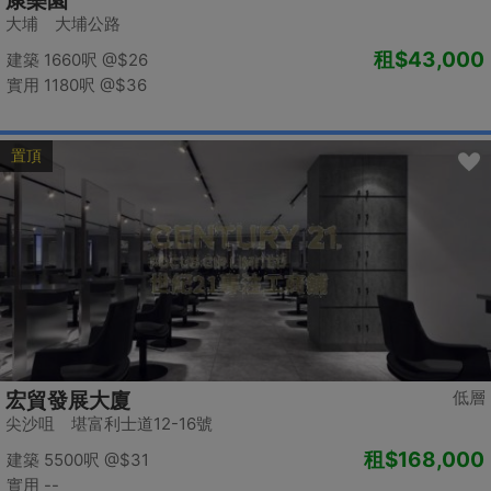
康樂園
大埔 大埔公路
租
$43,000
建築 1660呎
@$26
實用 1180呎
@$36
置頂
低層
宏貿發展大廈
尖沙咀 堪富利士道12-16號
租
$168,000
建築 5500呎
@$31
實用 --