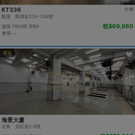
KT336
中層
觀塘 觀塘道334-336號
租
$69,960
建築 7950呎
@$9
實用 --
置頂
海景大廈
北角 屈臣道2-8號