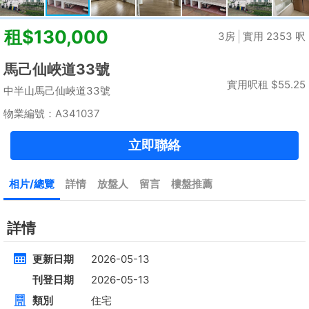
租
$35,000
建築 2100呎
@$17
實用 --
置頂
4房
[屋苑式]下覆式,連花園車位
低層
元朗 錦上路
租
$30,000
建築 1400呎
@$7,500
售
$10,500,000
實用 1400呎
@$7,500