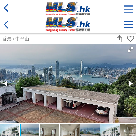
地區
售盤
類別
更多
收藏
搜尋條件:
售盤
黃金置頂
標準2100呎村屋
元朗 標準2100呎村屋 4房4套