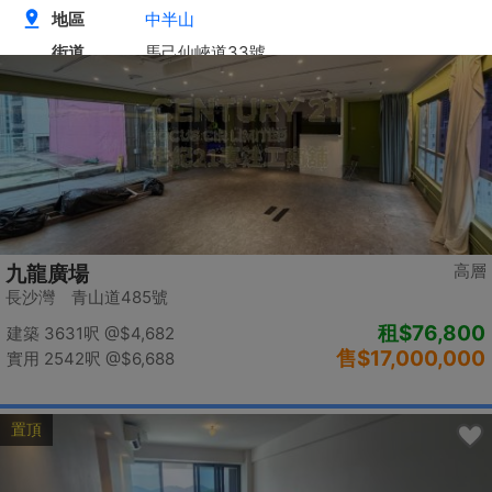
置頂
高層
九龍廣場
長沙灣 青山道485號
租
$76,800
建築 3631呎
@$4,682
售
$17,000,000
實用 2542呎
@$6,688
置頂