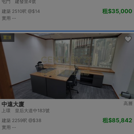
屯門 建發里4號
租
$35,000
建築 2510呎
@$14
實用 --
置頂
高層
中遠大廈
上環 皇后大道中183號
租
$85,842
建築 2259呎
@$38
實用 --