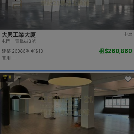
中層
大興工業大廈
屯門 青楊街3號
租
$260,860
建築 26086呎
@$10
實用 --
置頂