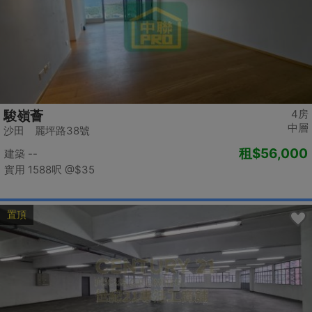
4房
駿嶺薈
中層
沙田 麗坪路38號
租
$56,000
建築 --
實用 1588呎
@$35
置頂