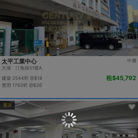
中層
太平工業中心
大埔 汀角路51號A
租
$45,792
建築 2544呎
@$18
實用 1763呎
@$26
置頂