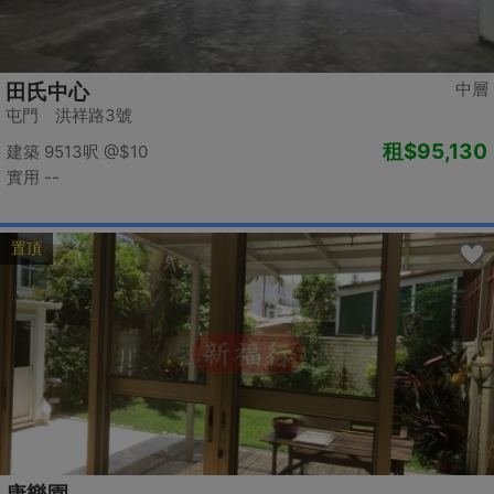
中層
田氏中心
屯門 洪祥路3號
租
$95,130
建築 9513呎
@$10
實用 --
置頂