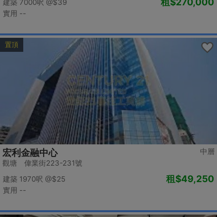
租
$270,000
建築 7000呎
@$39
實用 --
置頂
中層
宏利金融中心
觀塘 偉業街223-231號
租
$49,250
建築 1970呎
@$25
實用 --