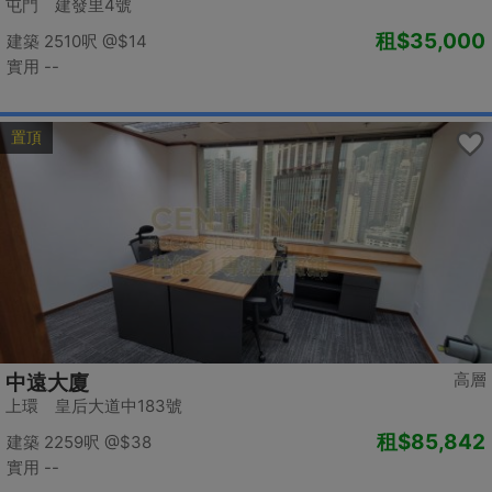
屯門 建發里4號
租
$35,000
建築 2510呎
@$14
實用 --
置頂
高層
中遠大廈
上環 皇后大道中183號
租
$85,842
建築 2259呎
@$38
實用 --