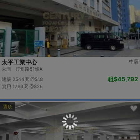
中層
太平工業中心
大埔 汀角路51號A
租
$45,792
建築 2544呎
@$18
實用 1763呎
@$26
置頂