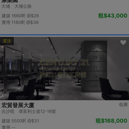
康樂園
大埔 大埔公路
租
$43,000
建築 1660呎
@$26
實用 1180呎
@$36
置頂
低層
宏貿發展大廈
尖沙咀 堪富利士道12-16號
租
$168,000
建築 5500呎
@$31
實用 --