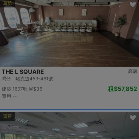
置頂
THE L SQUARE
高層
灣仔 駱克道459-461號
租
$57,852
建築 1607呎
@$36
實用 --
置頂