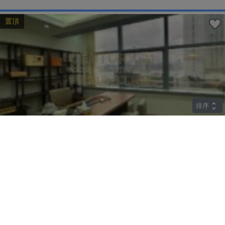
置頂
排序
中層
華懋廣場
上環 德輔道中135-137號
租
$85,890
建築 2045呎
@$42
實用 --
置頂