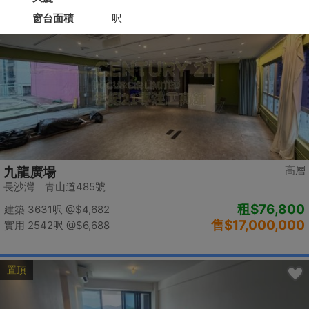
置頂
高層
九龍廣場
長沙灣 青山道485號
租
$76,800
建築 3631呎
@$4,682
售
$17,000,000
實用 2542呎
@$6,688
置頂