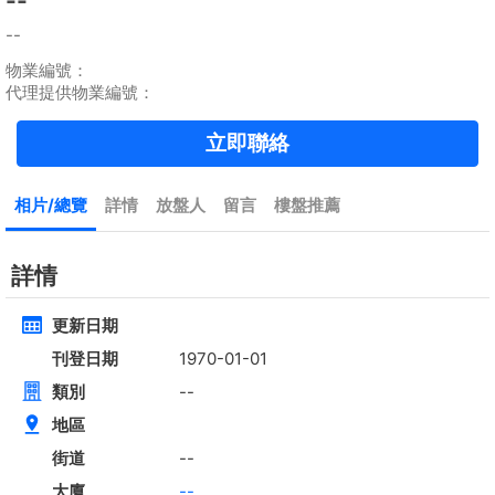
租
$35,000
建築 2100呎
@$17
實用 --
置頂
4房
[屋苑式]下覆式,連花園車位
低層
元朗 錦上路
租
$30,000
建築 1400呎
@$7,500
售
$10,500,000
實用 1400呎
@$7,500