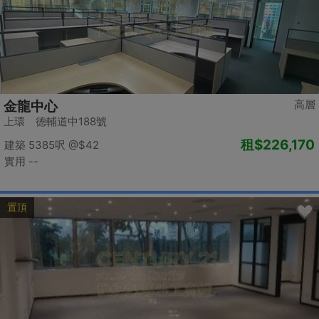
高層
金龍中心
上環 德輔道中188號
租
$226,170
建築 5385呎
@$42
實用 --
置頂