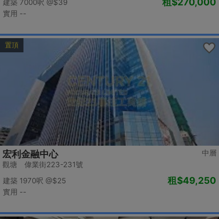
租
$270,000
建築 7000呎
@$39
實用 --
置頂
中層
宏利金融中心
觀塘 偉業街223-231號
租
$49,250
建築 1970呎
@$25
實用 --