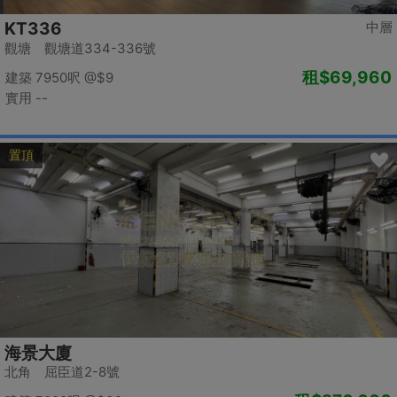
KT336
中層
觀塘 觀塘道334-336號
租
$69,960
建築 7950呎
@$9
實用 --
置頂
海景大廈
北角 屈臣道2-8號