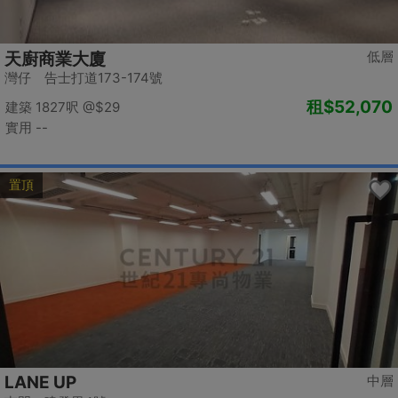
低層
天廚商業大廈
灣仔 告士打道173-174號
租
$52,070
建築 1827呎
@$29
實用 --
置頂
LANE UP
中層