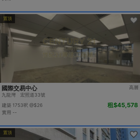
置頂
高層
國際交易中心
九龍灣 宏照道33號
租
$45,578
建築 1753呎
@$26
實用 --
置頂