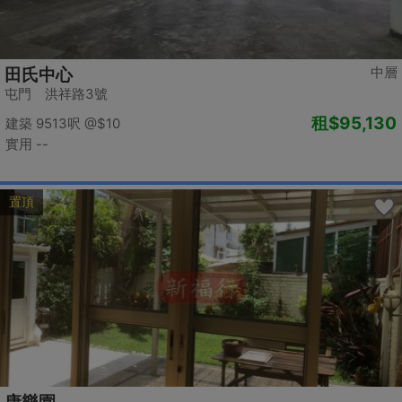
中層
田氏中心
屯門 洪祥路3號
租
$95,130
建築 9513呎
@$10
實用 --
置頂