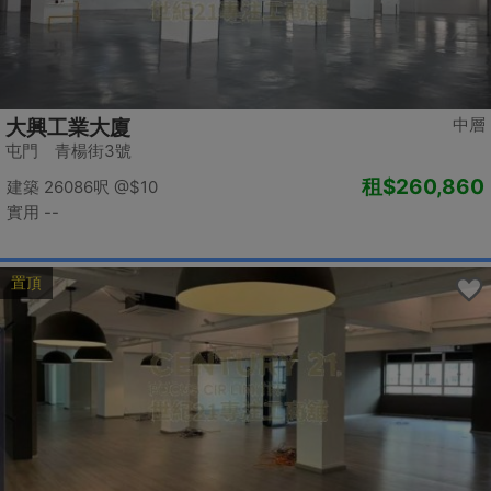
中層
大興工業大廈
屯門 青楊街3號
租
$260,860
建築 26086呎
@$10
實用 --
置頂