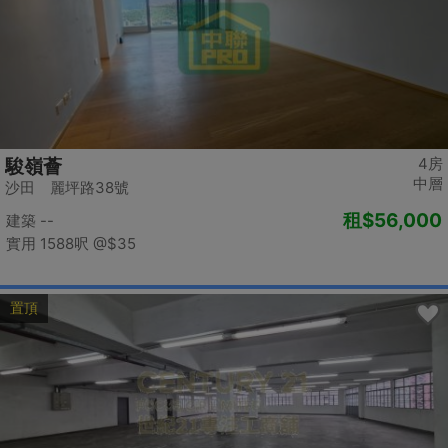
4房
駿嶺薈
中層
沙田 麗坪路38號
租
$56,000
建築 --
實用 1588呎
@$35
置頂