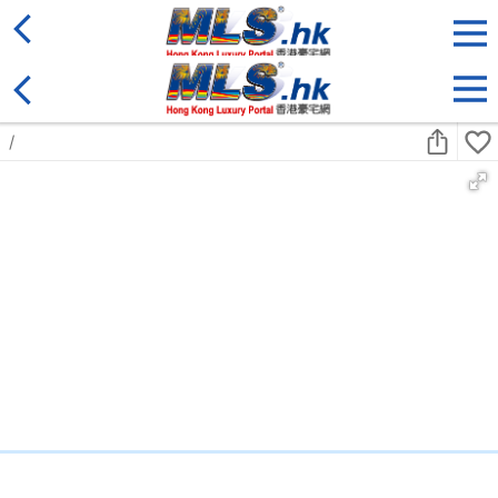
地區
售盤
類別
更多
收藏
搜尋條件:
售盤
黃金置頂
標準2100呎村屋
元朗 標準2100呎村屋 4房4套