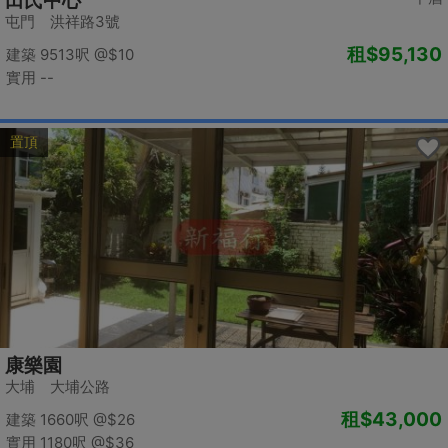
田氏中心
屯門 洪祥路3號
租
$95,130
建築 9513呎
@$10
實用 --
置頂
康樂園
大埔 大埔公路
租
$43,000
建築 1660呎
@$26
實用 1180呎
@$36