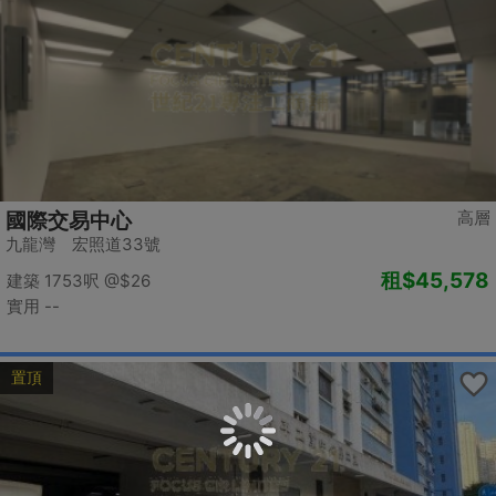
高層
國際交易中心
九龍灣 宏照道33號
租
$45,578
建築 1753呎
@$26
實用 --
置頂