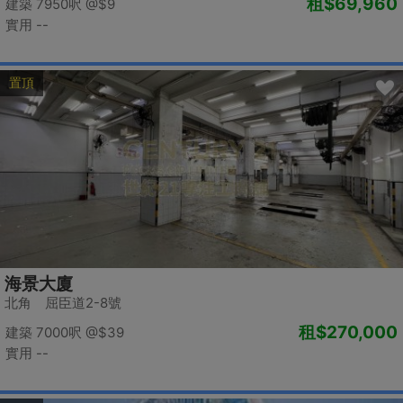
租
$69,960
建築 7950呎
@$9
實用 --
置頂
海景大廈
北角 屈臣道2-8號
租
$270,000
建築 7000呎
@$39
實用 --