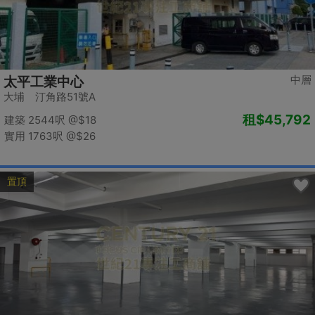
中層
太平工業中心
大埔 汀角路51號A
租
$45,792
建築 2544呎
@$18
實用 1763呎
@$26
置頂