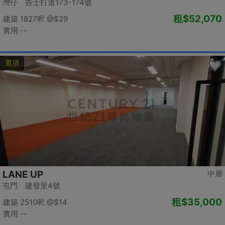
灣仔 告士打道173-174號
租
$52,070
建築 1827呎
@$29
實用 --
置頂
LANE UP
中層
屯門 建發里4號
租
$35,000
建築 2510呎
@$14
實用 --