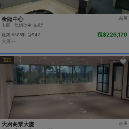
高層
金龍中心
上環 德輔道中188號
租
$226,170
建築 5385呎
@$42
實用 --
置頂
低層
天廚商業大廈