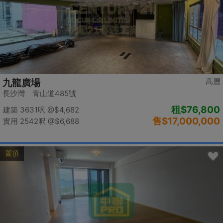
高層
九龍廣場
長沙灣 青山道485號
租
$76,800
建築 3631呎
@$4,682
售
$17,000,000
實用 2542呎
@$6,688
置頂