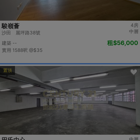
4房
駿嶺薈
中層
沙田 麗坪路38號
租
$56,000
建築 --
實用 1588呎
@$35
置頂
中層