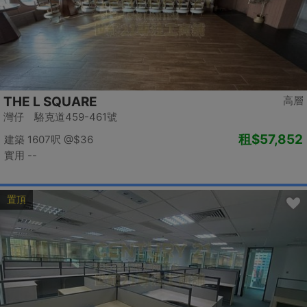
THE L SQUARE
高層
灣仔 駱克道459-461號
租
$57,852
建築 1607呎
@$36
實用 --
置頂