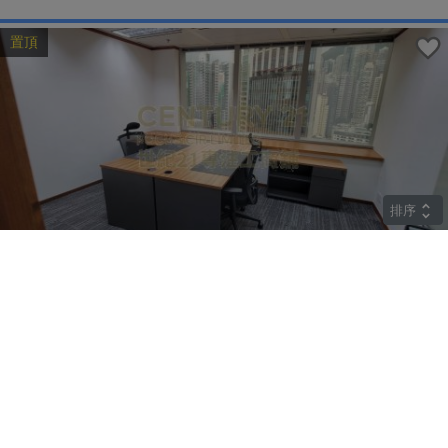
置頂
排序
高層
中遠大廈
上環 皇后大道中183號
租
$85,842
建築 2259呎
@$38
實用 --
置頂