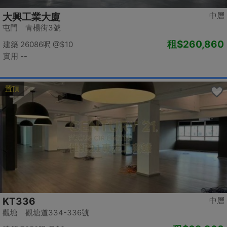
中層
大興工業大廈
屯門 青楊街3號
租
$260,860
建築 26086呎
@$10
實用 --
置頂
KT336
中層
觀塘 觀塘道334-336號