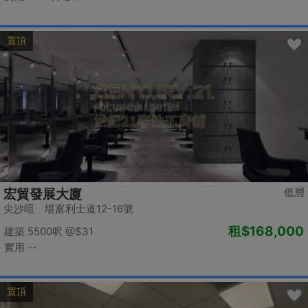
置頂
低層
宏貿發展大廈
尖沙咀 堪富利士道12-16號
租
$168,000
建築 5500呎
@$31
實用 --
置頂