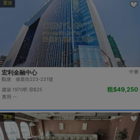
置頂
中層
宏利金融中心
觀塘 偉業街223-231號
租
$49,250
建築 1970呎
@$25
實用 --
置頂