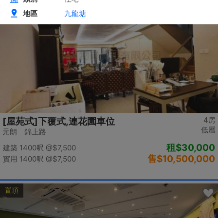
置頂
4房
[屋苑式]下覆式,連花園車位
低層
元朗 錦上路
租
$30,000
建築 1400呎
@$7,500
售
$10,500,000
實用 1400呎
@$7,500
置頂