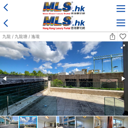
地區
售盤
類別
更多
收藏
搜尋條件:
售盤
黃金置頂
4房
天鑄
中層
何文田 佛光街23號