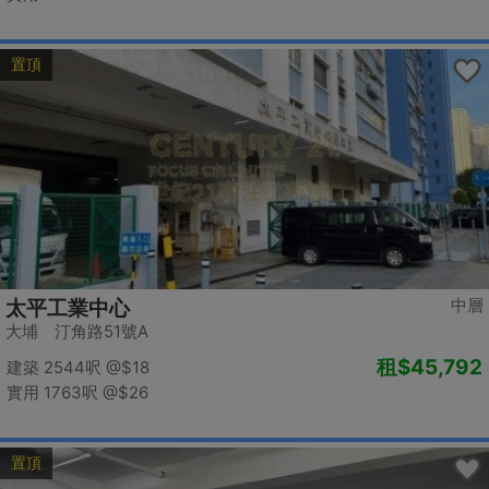
置頂
中層
太平工業中心
大埔 汀角路51號A
租
$45,792
建築 2544呎
@$18
實用 1763呎
@$26
置頂