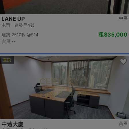
LANE UP
中層
屯門 建發里4號
租
$35,000
建築 2510呎
@$14
實用 --
置頂
高層
中遠大廈