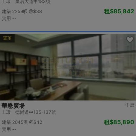
上環 皇后大道中183號
租
$85,842
建築 2259呎
@$38
實用 --
置頂
中層
華懋廣場
上環 德輔道中135-137號
租
$85,890
建築 2045呎
@$42
實用 --