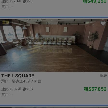
租
$49,250
建築 1970呎
@$25
實用 --
置頂
THE L SQUARE
高層
灣仔 駱克道459-461號
租
$57,852
建築 1607呎
@$36
實用 --