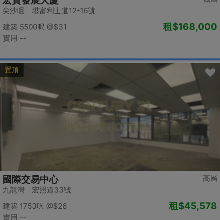
宏貿發展大廈
尖沙咀 堪富利士道12-16號
租
$168,000
建築 5500呎
@$31
實用 --
置頂
高層
國際交易中心
九龍灣 宏照道33號
租
$45,578
建築 1753呎
@$26
實用 --