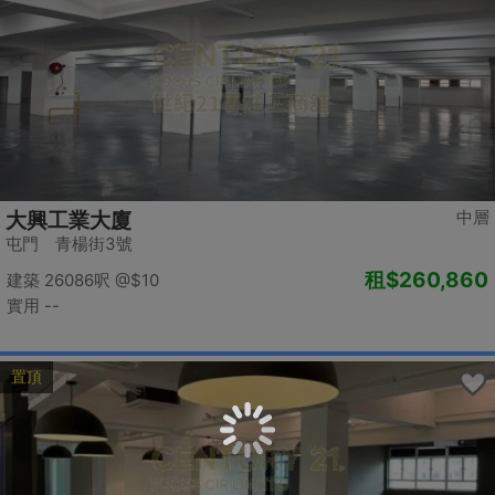
中層
大興工業大廈
屯門 青楊街3號
租
$260,860
建築 26086呎
@$10
實用 --
置頂