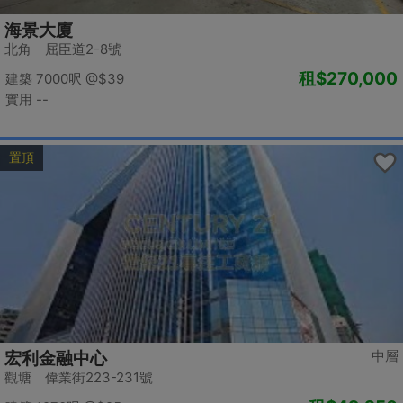
海景大廈
北角 屈臣道2-8號
租
$270,000
建築 7000呎
@$39
實用 --
置頂
中層
宏利金融中心
觀塘 偉業街223-231號