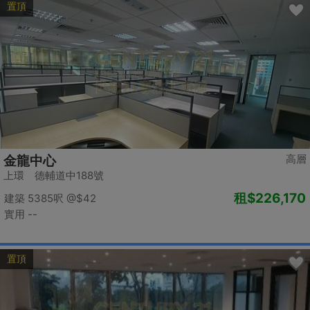
置頂
高層
金龍中心
上環 德輔道中188號
租
$226,170
建築 5385呎
@$42
實用 --
置頂