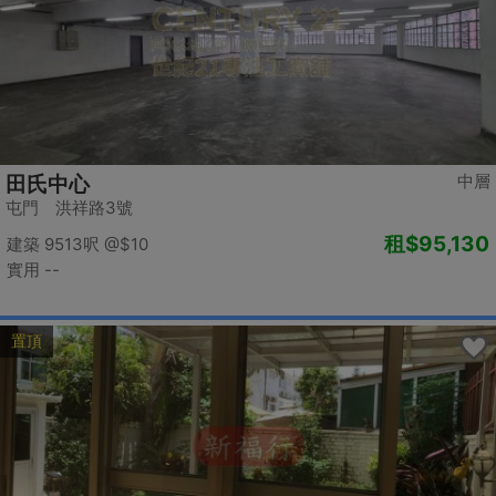
中層
田氏中心
屯門 洪祥路3號
租
$95,130
建築 9513呎
@$10
實用 --
置頂