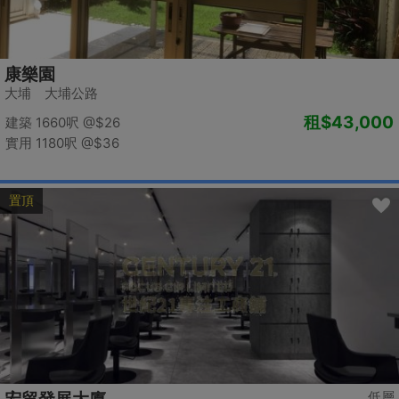
康樂園
大埔 大埔公路
租
$43,000
建築 1660呎
@$26
實用 1180呎
@$36
置頂
低層