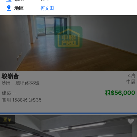
置頂
4房
駿嶺薈
中層
沙田 麗坪路38號
租
$56,000
建築 --
實用 1588呎
@$35
置頂