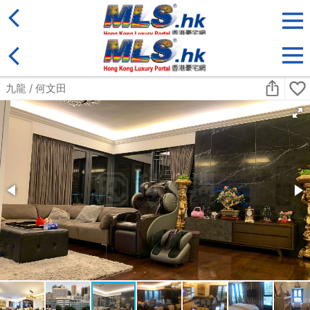
地區
售盤
類別
更多
收藏
搜尋條件:
售盤
黃金置頂
標準2100呎村屋
元朗 標準2100呎村屋 4房4套