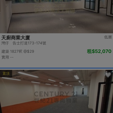
低層
天廚商業大廈
灣仔 告士打道173-174號
租
$52,070
建築 1827呎
@$29
實用 --
置頂