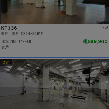
KT336
中層
觀塘 觀塘道334-336號
租
$69,960
建築 7950呎
@$9
實用 --
置頂