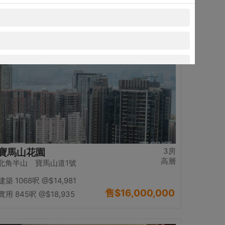
售
$13,980,000
實用 1234呎
@$11,329
置頂
3房
寶馬山花園
高層
北角半山 寶馬山道1號
建築 1068呎
@$14,981
售
$16,000,000
實用 845呎
@$18,935