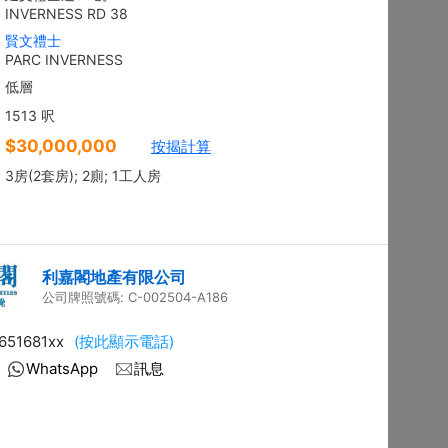
地下
沙田 顯徑街
建築 2100呎
@$9,281
售
$19,490,000
實用 --
置頂
平面圖
3房
御花園
西貢 南邊圍路7號
建築 2003呎
@$6,980