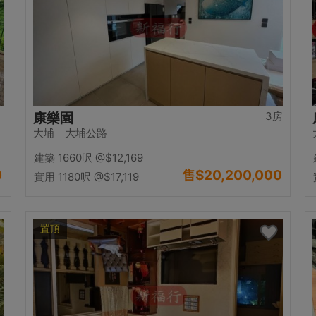
3房
康樂園
大埔 大埔公路
建築 1660呎
@$12,169
0
售
$20,200,000
實用 1180呎
@$17,119
置頂