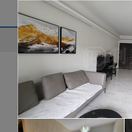
地區
售盤
搜尋條件:
售盤
黃金置頂
低
華樂豪庭