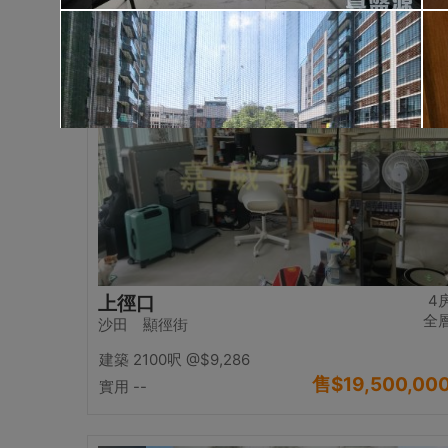
售
$17,000,00
實用 2542呎
@$6,688
置頂
4
上徑口
全
沙田 顯徑街
建築 2100呎
@$9,286
售
$19,500,00
實用 --