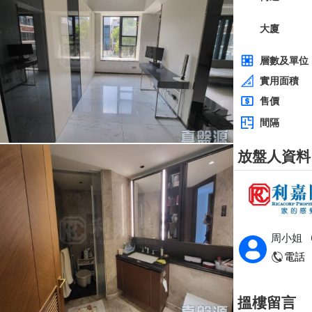
全層
西貢
建築 2100呎
@$5,714
0
售
$12,000,000
實用 --
置頂
層
3房
東方花園
低層
何文田 太子道西236-238號
0
建築 1350呎
@$9,259