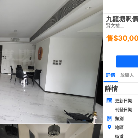
樓盤
主頁
豪宅 租/售
豪宅成交
一手豪宅
豪宅市場消
類別
面積
間隔
黃金置頂
層
4房
西貢近路樓新全幢