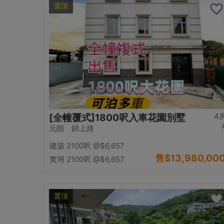
置頂
4
[全幢覆式]1800呎入車花園別墅
元朗 錦上路
建築 2100呎
@$6,657
售
$13,980,00
實用 2100呎
@$6,657
置頂