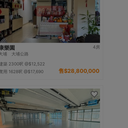
4房
康樂園
大埔 大埔公路
建築 2300呎
@$12,522
售
$28,800,000
實用 1628呎
@$17,690
置頂