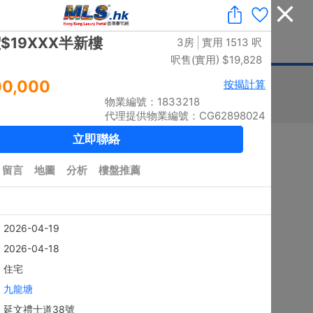
收藏
|
免費業主放盤
|
業主刪除樓盤
|
代理登入
|
ENG
息
豪宅論壇
刊登廣告
按揭計算
印花稅
排序
搜尋結果：
5885
個 / 有相：
5788
個
黃金置頂
4房
上徑口