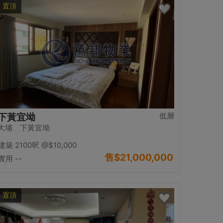
置頂
低層
下黃宜坳
大埔 下黃宜坳
建築 2100呎
@$10,000
售
$21,000,000
實用 --
置頂