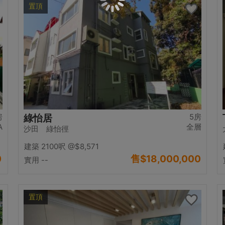
置頂
房
5房
綠怡居
A
全層
沙田 綠怡徑
建築 2100呎
@$8,571
0
售
$18,000,000
實用 --
置頂