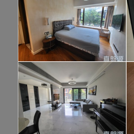
大埔 大埔頭村
建築 1400呎
@$9,500
售
$13,300,00
實用 --
置頂
高
九龍廣場
長沙灣 青山道485號
租
$76,80
建築 3631呎
@$4,682