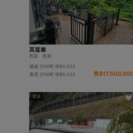
莫遮輋
西貢 西貢
建築 2100呎
@$8,333
售
$17,500,00
實用 2100呎
@$8,333
置頂