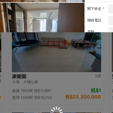
0
售
$12,500,000
實用 1058呎
@$11,815
置頂
房
3房
康樂園
層
大埔 大埔公路
租
$1
建築 1950呎
@$11,897
0
售
$23,200,000
實用 1389呎
@$16,703