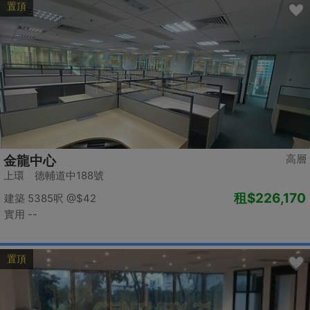
置頂
高層
金龍中心
上環 德輔道中188號
租
$226,170
建築 5385呎
@$42
實用 --
置頂