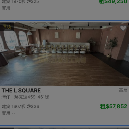
租
$49,250
建築 1970呎
@$25
實用 --
置頂
THE L SQUARE
高層
灣仔 駱克道459-461號
租
$57,852
建築 1607呎
@$36
實用 --