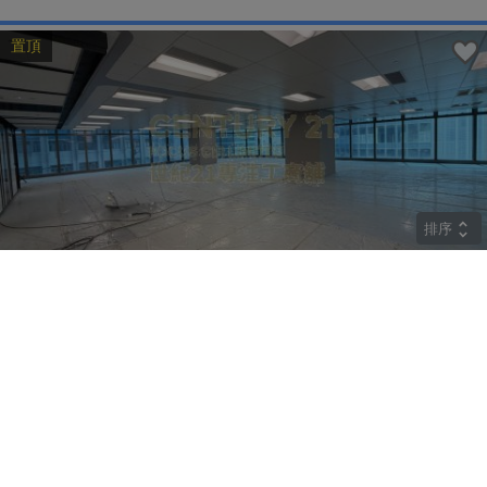
置頂
排序
CRYSTAL
中層
觀塘 巧明街77號
租
$274,400
建築 9800呎
@$28
實用 --
置頂