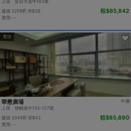
上環 皇后大道中183號
租
$85,842
建築 2259呎
@$38
實用 --
置頂
中層
華懋廣場
上環 德輔道中135-137號
租
$85,890
建築 2045呎
@$42
實用 --