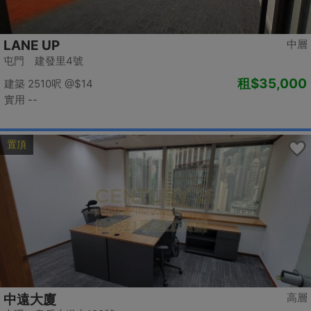
LANE UP
中層
屯門 建發里4號
租
$35,000
建築 2510呎
@$14
實用 --
置頂
高層
中遠大廈