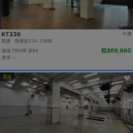
KT336
中層
觀塘 觀塘道334-336號
租
$69,960
建築 7950呎
@$9
實用 --
置頂