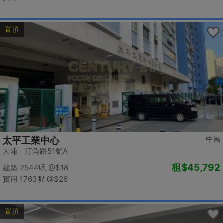
置頂
中層
太平工業中心
大埔 汀角路51號A
租
$45,792
建築 2544呎
@$18
實用 1763呎
@$26
置頂