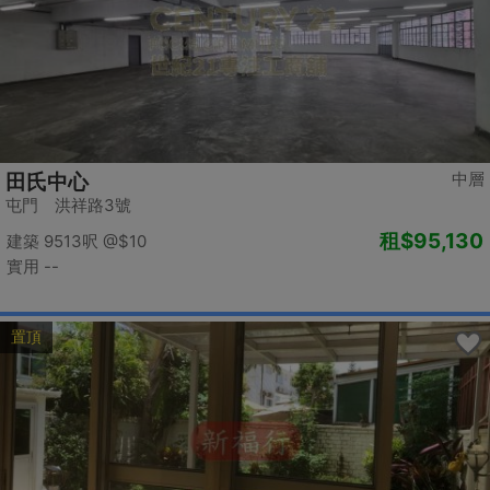
中層
田氏中心
屯門 洪祥路3號
租
$95,130
建築 9513呎
@$10
實用 --
置頂