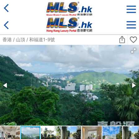
地區
售盤
類別
更多
收藏
搜尋條件:
售盤
黃金置頂
標準2100呎村屋
元朗 標準2100呎村屋 4房4套