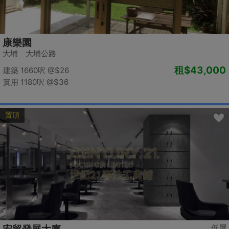
康樂園
大埔 大埔公路
租
$43,000
建築 1660呎
@$26
實用 1180呎
@$36
置頂
低層