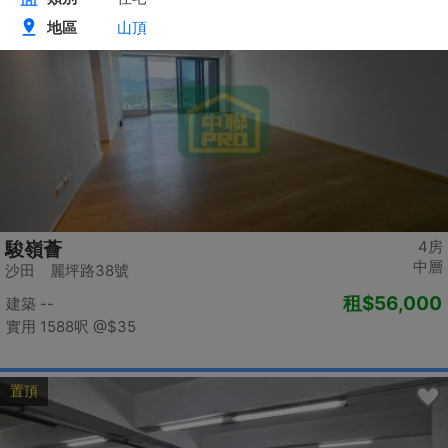
置頂
4房
駿嶺薈
中層
沙田 麗坪路38號
租
$56,000
建築 --
實用 1588呎
@$35
置頂