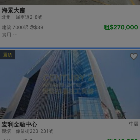
海景大廈
北角 屈臣道2-8號
租
$270,000
建築 7000呎
@$39
實用 --
置頂
中層
宏利金融中心
觀塘 偉業街223-231號