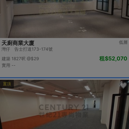
低層
天廚商業大廈
灣仔 告士打道173-174號
租
$52,070
建築 1827呎
@$29
實用 --
置頂