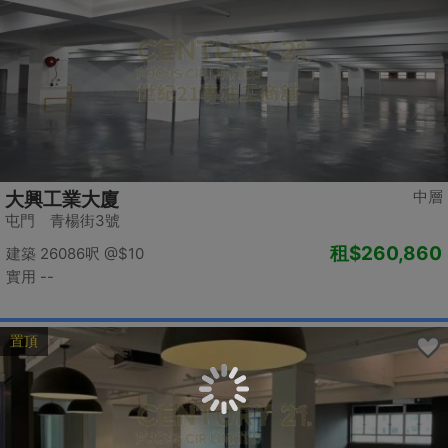
中層
大興工業大廈
屯門 青楊街3號
租
$260,860
建築 26086呎
@$10
實用 --
置頂