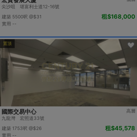
宏貿發展大廈
尖沙咀 堪富利士道12-16號
租
$168,000
建築 5500呎
@$31
實用 --
置頂
高層
國際交易中心
九龍灣 宏照道33號
租
$45,578
建築 1753呎
@$26
實用 --