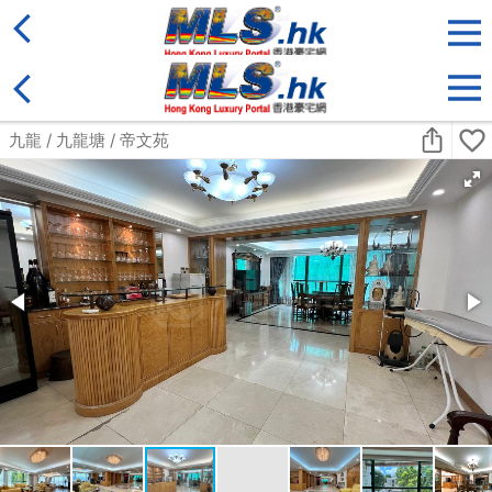
地區
售盤
類別
更多
收藏
搜尋條件:
售盤
載入中...
相關網站:
科一物業資訊
宅谷地產資訊網
香港格價網 ＄ 樓盤
搵樓18
Copyright © 1995 - 2026 香港豪宅網 保留一切權利
MLS.hk O/B Multiple Listing System Ltd.