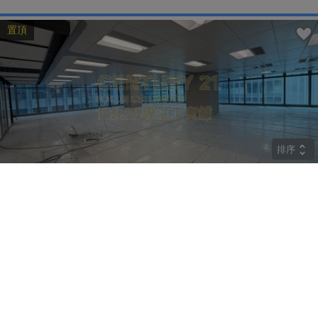
置頂
排序
CRYSTAL
中層
觀塘 巧明街77號
租
$274,400
建築 9800呎
@$28
實用 --
置頂