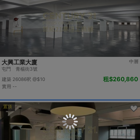
中層
大興工業大廈
屯門 青楊街3號
租
$260,860
建築 26086呎
@$10
實用 --
置頂