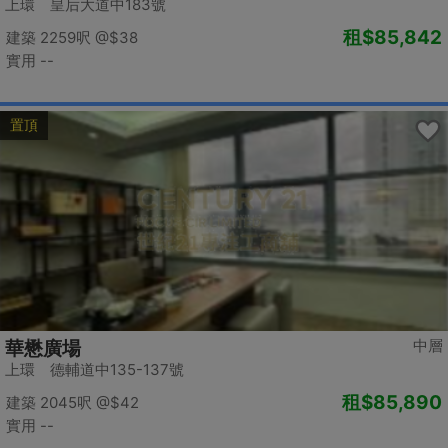
上環 皇后大道中183號
租
$85,842
建築 2259呎
@$38
實用 --
置頂
中層
華懋廣場
上環 德輔道中135-137號
租
$85,890
建築 2045呎
@$42
實用 --