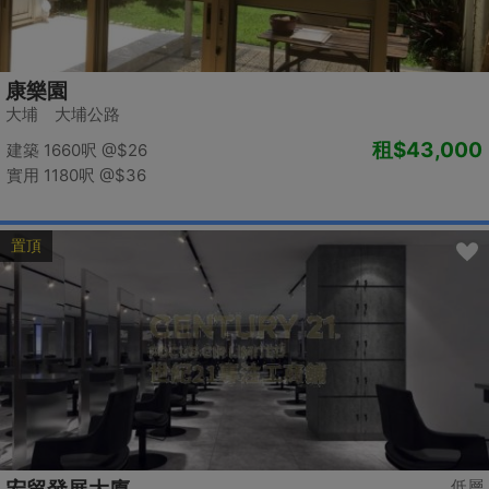
康樂園
大埔 大埔公路
租
$43,000
建築 1660呎
@$26
實用 1180呎
@$36
置頂
低層