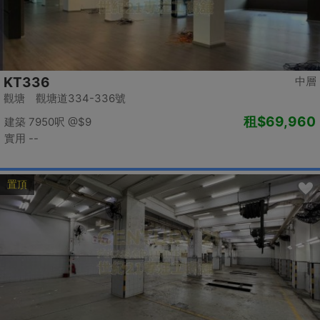
KT336
中層
觀塘 觀塘道334-336號
租
$69,960
建築 7950呎
@$9
實用 --
置頂