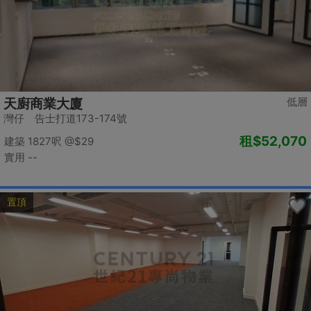
低層
天廚商業大廈
灣仔 告士打道173-174號
租
$52,070
建築 1827呎
@$29
實用 --
置頂