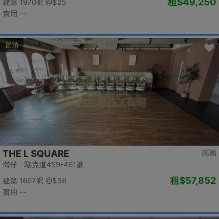
租
$49,250
建築 1970呎
@$25
實用 --
置頂
THE L SQUARE
高層
灣仔 駱克道459-461號
租
$57,852
建築 1607呎
@$36
實用 --