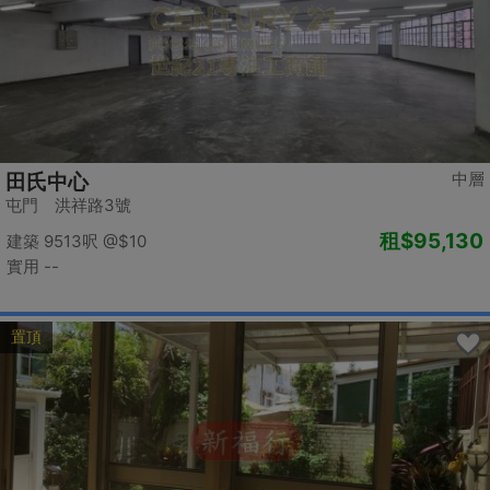
中層
田氏中心
屯門 洪祥路3號
租
$95,130
建築 9513呎
@$10
實用 --
置頂