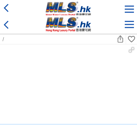
地區
售盤
類別
更多
收藏
搜尋條件:
售盤
黃金置頂
標準2100呎村屋
元朗 標準2100呎村屋 4房4套