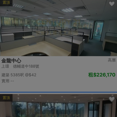
置頂
高層
金龍中心
上環 德輔道中188號
租
$226,170
建築 5385呎
@$42
實用 --
置頂