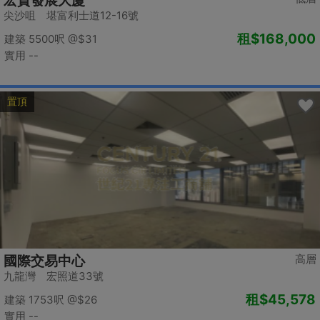
宏貿發展大廈
尖沙咀 堪富利士道12-16號
租
$168,000
建築 5500呎
@$31
實用 --
置頂
高層
國際交易中心
九龍灣 宏照道33號
租
$45,578
建築 1753呎
@$26
實用 --