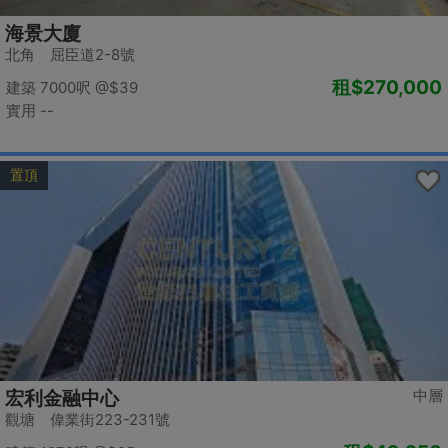
海景大廈
北角 屈臣道2-8號
租
$270,000
建築 7000呎
@$39
實用 --
置頂
中層
宏利金融中心
觀塘 偉業街223-231號