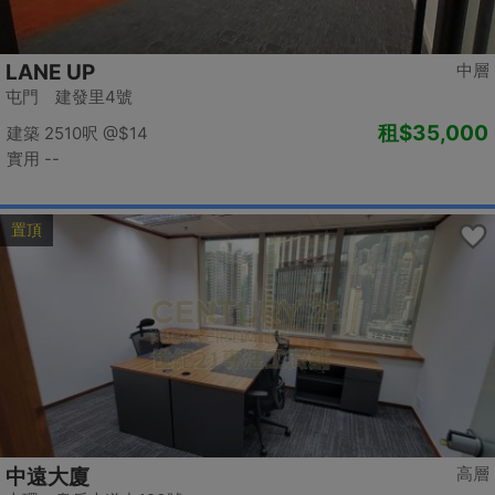
LANE UP
中層
屯門 建發里4號
租
$35,000
建築 2510呎
@$14
實用 --
置頂
高層
中遠大廈