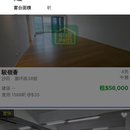
置頂
4房
駿嶺薈
中層
沙田 麗坪路38號
租
$56,000
建築 --
實用 1588呎
@$35
置頂