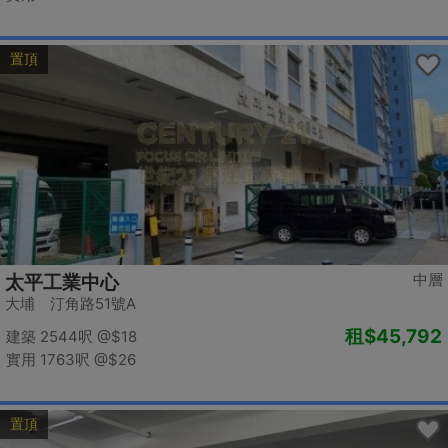
置頂
中層
太平工業中心
大埔 汀角路51號A
租
$45,792
建築 2544呎
@$18
實用 1763呎
@$26
置頂