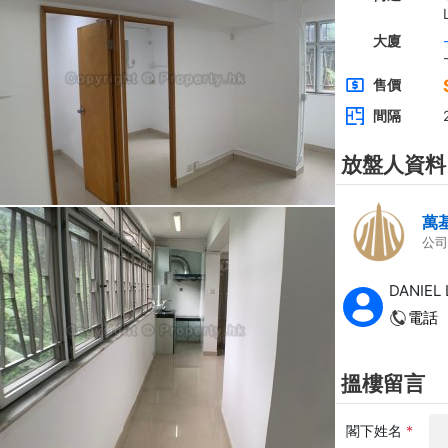
全層
西貢
建築 2100呎
@$5,714
0
售
$12,000,000
實用 --
置頂
層
3房
東方花園
低層
何文田 太子道西236-238號
0
建築 1350呎
@$9,259