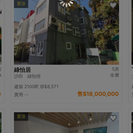
置頂
房
5房
綠怡居
A
全層
沙田 綠怡徑
建築 2100呎
@$8,571
0
售
$18,000,000
實用 --
置頂