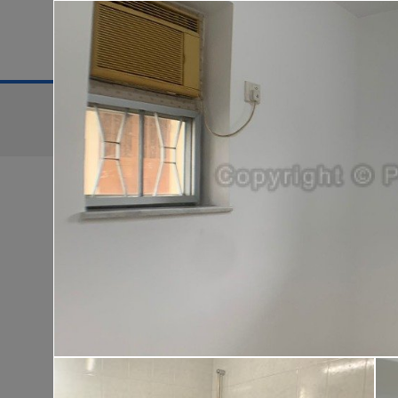
地區
售盤
搜尋條件:
售盤
黃金置頂
低
華樂豪庭