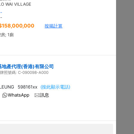
地下
沙田 顯徑街
建築 2100呎
@$9,281
售
$19,490,000
實用 --
置頂
平面圖
3房
御花園
西貢 南邊圍路7號
建築 2003呎
@$6,980