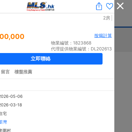
收藏
|
免費業主放盤
|
業主刪除樓盤
|
代理登入
|
ENG
息
豪宅論壇
刊登廣告
按揭計算
印花稅
排序
搜尋結果：
5859
個 / 有相：
5768
個
黃金置頂
4房
上徑口