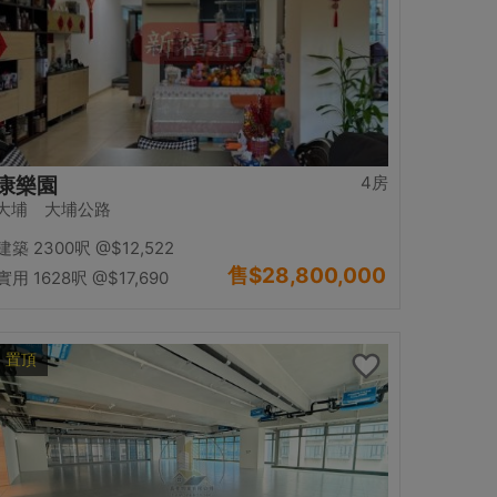
4房
康樂園
大埔 大埔公路
建築 2300呎
@$12,522
售
$28,800,000
實用 1628呎
@$17,690
置頂