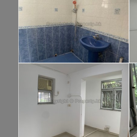
大埔 大埔頭村
建築 1400呎
@$9,500
售
$13,300,00
實用 --
置頂
高
九龍廣場
長沙灣 青山道485號
租
$76,80
建築 3631呎
@$4,682