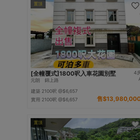
置頂
4
[全幢覆式]1800呎入車花園別墅
元朗 錦上路
建築 2100呎
@$6,657
售
$13,980,00
實用 2100呎
@$6,657
置頂