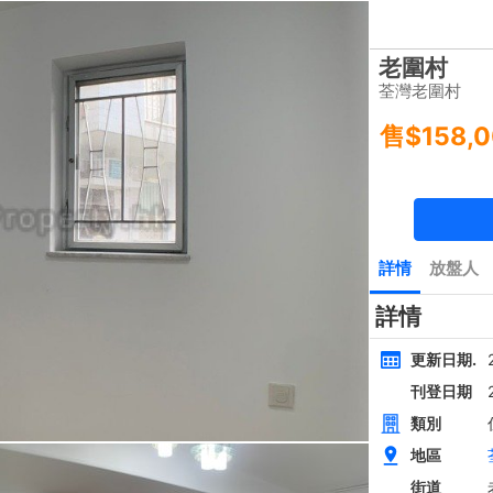
樓盤
主頁
豪宅 租/售
豪宅成交
一手豪宅
豪宅市場消
類別
面積
間隔
黃金置頂
層
4房
西貢近路樓新全幢