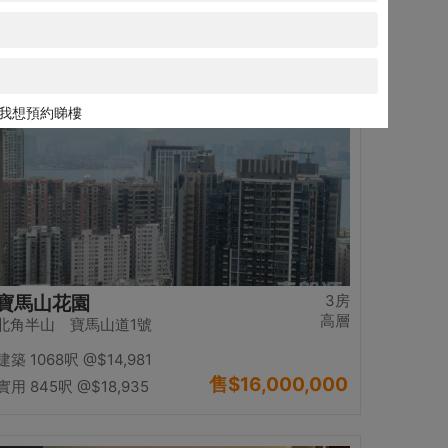
售
$13,980,000
實用 1234呎
@$11,329
置頂
3房
寶馬山花園
高層
北角半山 寶馬山道1號
建築 1068呎
@$14,981
售
$16,000,000
實用 845呎
@$18,935