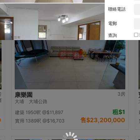
0
售
$12,500,000
實用 1058呎
@$11,815
置頂
房
3房
康樂園
層
大埔 大埔公路
租
$1
建築 1950呎
@$11,897
0
售
$23,200,000
實用 1389呎
@$16,703