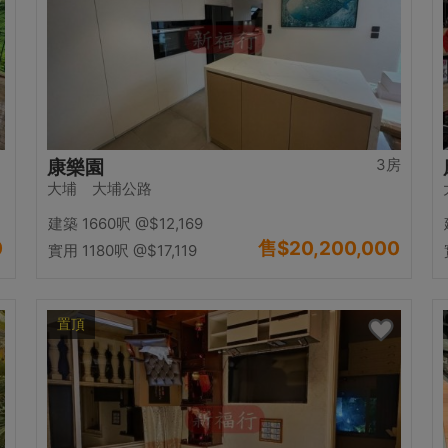
3房
康樂園
大埔 大埔公路
建築 1660呎
@$12,169
0
售
$20,200,000
實用 1180呎
@$17,119
置頂