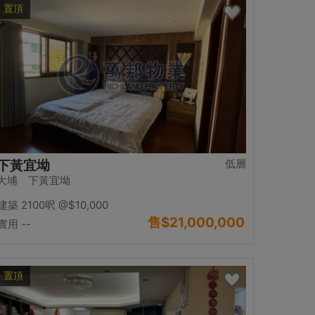
置頂
低層
下黃宜坳
大埔 下黃宜坳
建築 2100呎
@$10,000
售
$21,000,000
實用 --
置頂