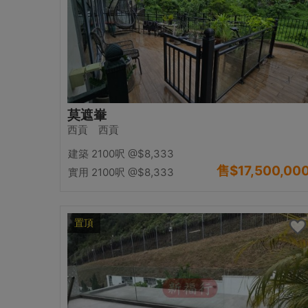
莫遮輋
西貢 西貢
建築 2100呎
@$8,333
售
$17,500,00
實用 2100呎
@$8,333
置頂