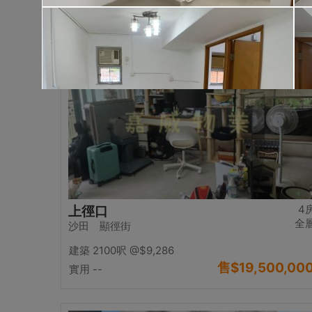
售
$17,000,00
實用 2542呎
@$6,688
置頂
4
上徑口
全
沙田 顯徑街
建築 2100呎
@$9,286
售
$19,500,00
實用 --