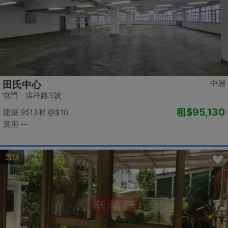
中層
田氏中心
屯門 洪祥路3號
租
$95,130
建築 9513呎
@$10
實用 --
置頂