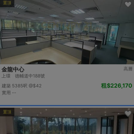
置頂
高層
金龍中心
上環 德輔道中188號
租
$226,170
建築 5385呎
@$42
實用 --
置頂