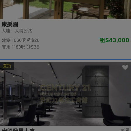
康樂園
大埔 大埔公路
租
$43,000
建築 1660呎
@$26
實用 1180呎
@$36
置頂
低層