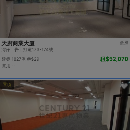
低層
天廚商業大廈
灣仔 告士打道173-174號
租
$52,070
建築 1827呎
@$29
實用 --
置頂