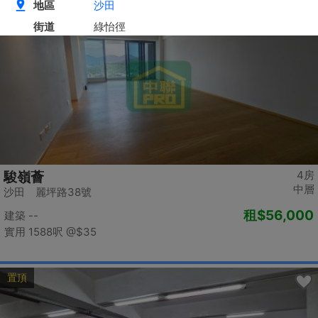
置頂
4房
駿嶺薈
中層
沙田 麗坪路38號
租
$56,000
建築 --
實用 1588呎
@$35
置頂