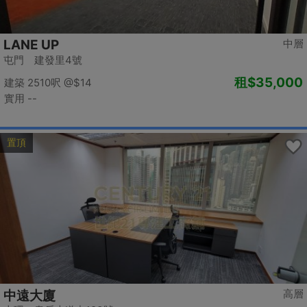
LANE UP
中層
屯門 建發里4號
租
$35,000
建築 2510呎
@$14
實用 --
置頂
高層
中遠大廈