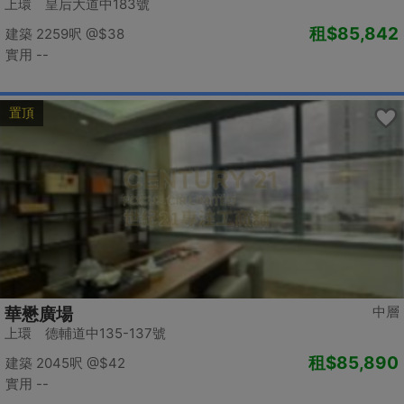
上環 皇后大道中183號
租
$85,842
建築 2259呎
@$38
實用 --
置頂
中層
華懋廣場
上環 德輔道中135-137號
租
$85,890
建築 2045呎
@$42
實用 --