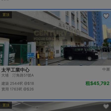
置頂
中層
太平工業中心
大埔 汀角路51號A
租
$45,792
建築 2544呎
@$18
實用 1763呎
@$26
置頂