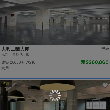
中層
大興工業大廈
屯門 青楊街3號
租
$260,860
建築 26086呎
@$10
實用 --
置頂