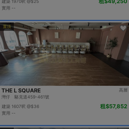
租
$49,250
建築 1970呎
@$25
實用 --
置頂
THE L SQUARE
高層
灣仔 駱克道459-461號
租
$57,852
建築 1607呎
@$36
實用 --