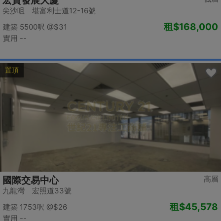
宏貿發展大廈
尖沙咀 堪富利士道12-16號
租
$168,000
建築 5500呎
@$31
實用 --
置頂
高層
國際交易中心
九龍灣 宏照道33號
租
$45,578
建築 1753呎
@$26
實用 --