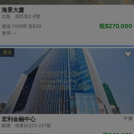
海景大廈
北角 屈臣道2-8號
租
$270,000
建築 7000呎
@$39
實用 --
置頂
中層
宏利金融中心
觀塘 偉業街223-231號