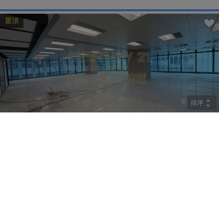
置頂
排序
CRYSTAL
中層
觀塘 巧明街77號
租
$274,400
建築 9800呎
@$28
實用 --
置頂