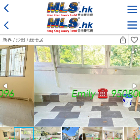
地區
售盤
類別
更多
收藏
搜尋條件:
售盤
黃金置頂
標準2100呎村屋
元朗 標準2100呎村屋 4房4套