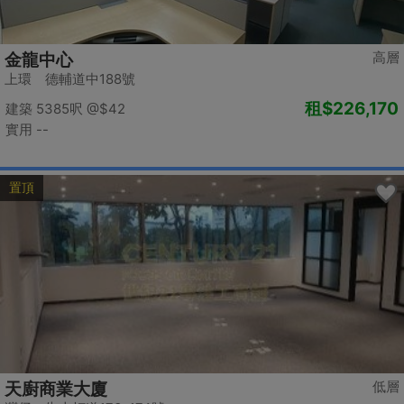
高層
金龍中心
上環 德輔道中188號
租
$226,170
建築 5385呎
@$42
實用 --
置頂
低層
天廚商業大廈