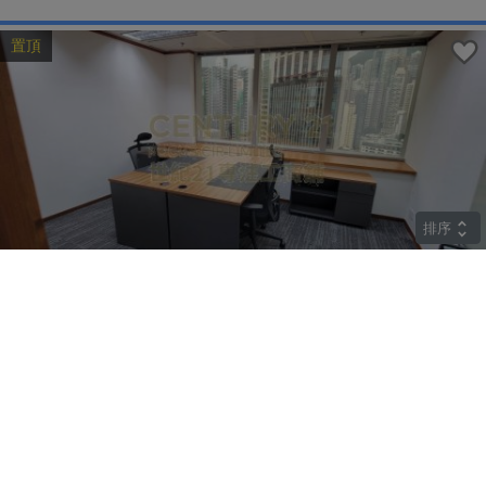
置頂
排序
高層
中遠大廈
上環 皇后大道中183號
租
$85,842
建築 2259呎
@$38
實用 --
置頂