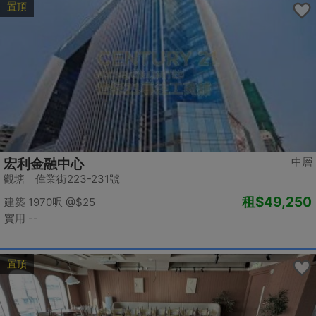
置頂
中層
宏利金融中心
觀塘 偉業街223-231號
租
$49,250
建築 1970呎
@$25
實用 --
置頂