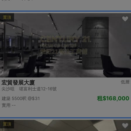
置頂
低層
宏貿發展大廈
尖沙咀 堪富利士道12-16號
租
$168,000
建築 5500呎
@$31
實用 --
置頂