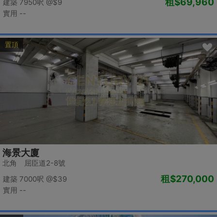
租
$69,960
建築 7950呎
@$9
實用 --
置頂
海景大廈
北角 屈臣道2-8號
租
$270,000
建築 7000呎
@$39
實用 --