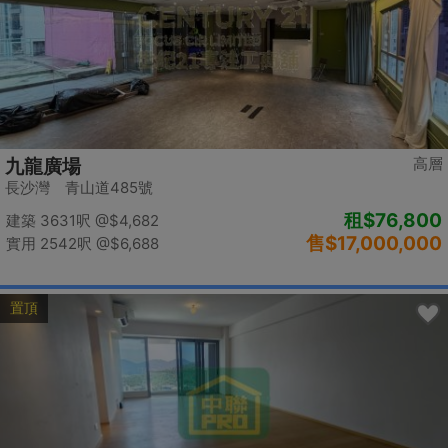
高層
九龍廣場
長沙灣 青山道485號
租
$76,800
建築 3631呎
@$4,682
售
$17,000,000
實用 2542呎
@$6,688
置頂