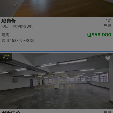
4房
駿嶺薈
中層
沙田 麗坪路38號
租
$56,000
建築 --
實用 1588呎
@$35
置頂
中層