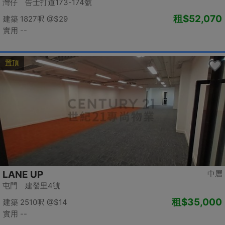
灣仔 告士打道173-174號
租
$52,070
建築 1827呎
@$29
實用 --
置頂
LANE UP
中層
屯門 建發里4號
租
$35,000
建築 2510呎
@$14
實用 --