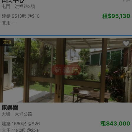
田氏中心
屯門 洪祥路3號
租
$95,130
建築 9513呎
@$10
實用 --
置頂
康樂園
大埔 大埔公路
租
$43,000
建築 1660呎
@$26
實用 1180呎
@$36