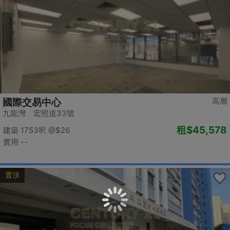
高層
國際交易中心
九龍灣 宏照道33號
租
$45,578
建築 1753呎
@$26
實用 --
置頂