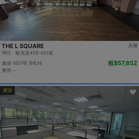
THE L SQUARE
高層
灣仔 駱克道459-461號
租
$57,852
建築 1607呎
@$36
實用 --
置頂