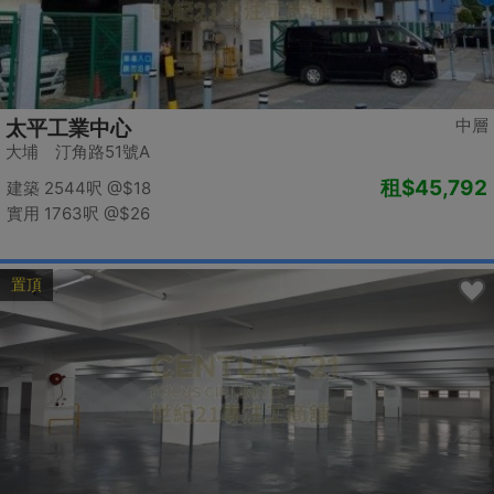
中層
太平工業中心
大埔 汀角路51號A
租
$45,792
建築 2544呎
@$18
實用 1763呎
@$26
置頂