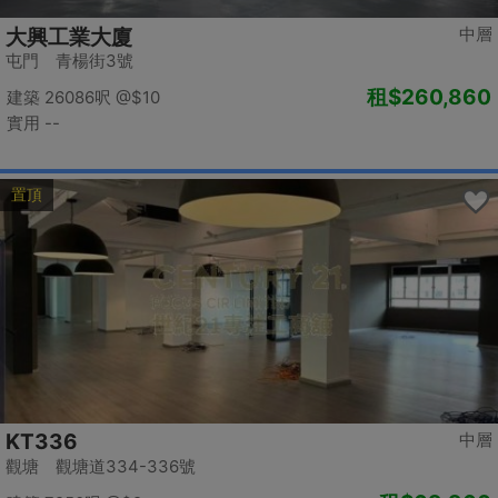
中層
大興工業大廈
屯門 青楊街3號
租
$260,860
建築 26086呎
@$10
實用 --
置頂
KT336
中層
觀塘 觀塘道334-336號