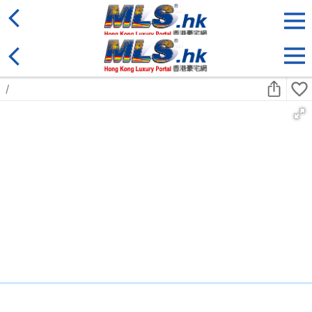
地區
售盤
類別
更多
收藏
搜尋條件:
售盤
黃金置頂
4房
天鑄
高層
何文田 佛光街23號