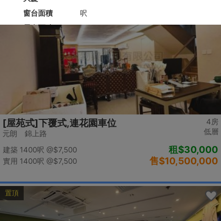
置頂
4房
[屋苑式]下覆式,連花園車位
低層
元朗 錦上路
租
$30,000
建築 1400呎
@$7,500
售
$10,500,000
實用 1400呎
@$7,500
置頂