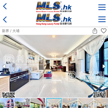
地區
售盤
類別
更多
收藏
搜尋條件:
售盤
載入中...
相關網站:
科一物業資訊
宅谷地產資訊網
香港格價網 ＄ 樓盤
搵樓18
Copyright © 1995 - 2026 香港豪宅網 保留一切權利
MLS.hk O/B Multiple Listing System Ltd.