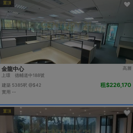
置頂
高層
金龍中心
上環 德輔道中188號
租
$226,170
建築 5385呎
@$42
實用 --
置頂