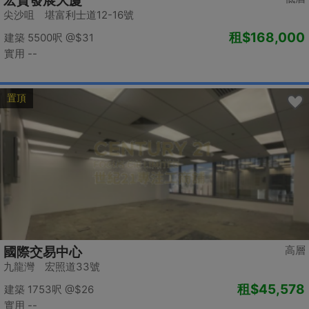
宏貿發展大廈
尖沙咀 堪富利士道12-16號
租
$168,000
建築 5500呎
@$31
實用 --
置頂
高層
國際交易中心
九龍灣 宏照道33號
租
$45,578
建築 1753呎
@$26
實用 --