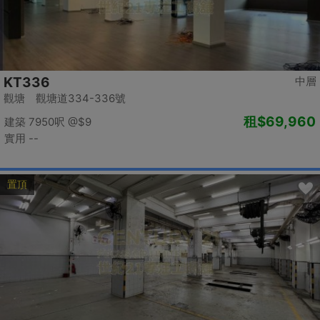
KT336
中層
觀塘 觀塘道334-336號
租
$69,960
建築 7950呎
@$9
實用 --
置頂