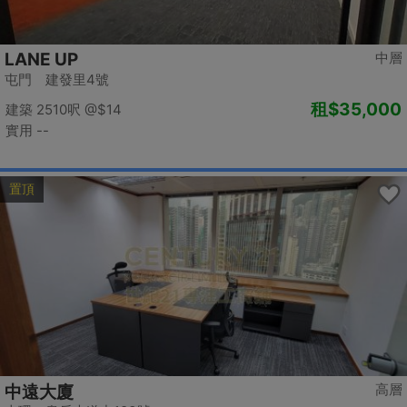
LANE UP
中層
屯門 建發里4號
租
$35,000
建築 2510呎
@$14
實用 --
置頂
高層
中遠大廈