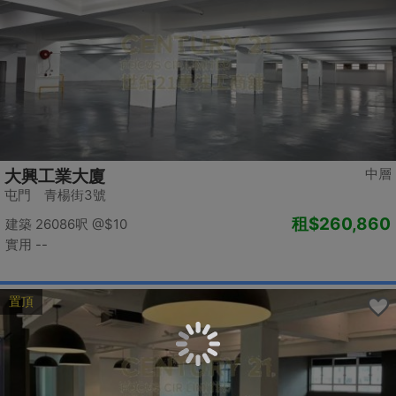
中層
大興工業大廈
屯門 青楊街3號
租
$260,860
建築 26086呎
@$10
實用 --
置頂