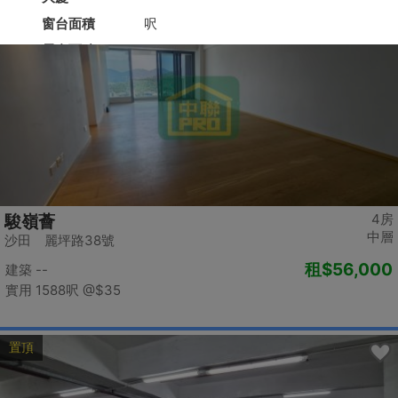
置頂
4房
駿嶺薈
中層
沙田 麗坪路38號
租
$56,000
建築 --
實用 1588呎
@$35
置頂