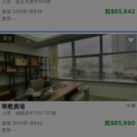
上環 皇后大道中183號
租
$85,842
建築 2259呎
@$38
實用 --
置頂
中層
華懋廣場
上環 德輔道中135-137號
租
$85,890
建築 2045呎
@$42
實用 --