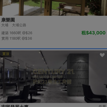
康樂園
大埔 大埔公路
租
$43,000
建築 1660呎
@$26
實用 1180呎
@$36
置頂
低層