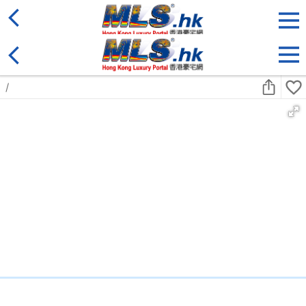
地區
售盤
類別
更多
收藏
搜尋條件:
售盤
黃金置頂
標準2100呎村屋
元朗 標準2100呎村屋 4房4套