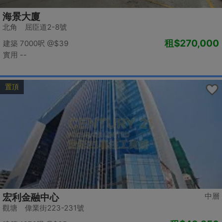
海景大廈
北角 屈臣道2-8號
租
$270,000
建築 7000呎
@$39
實用 --
置頂
中層
宏利金融中心
觀塘 偉業街223-231號