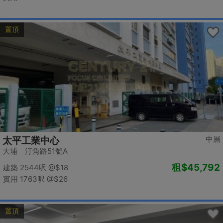
置頂
中層
太平工業中心
大埔 汀角路51號A
租
$45,792
建築 2544呎
@$18
實用 1763呎
@$26
置頂