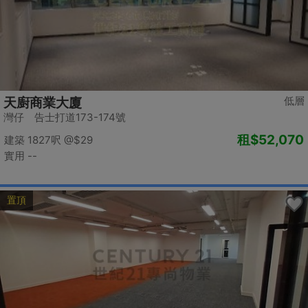
低層
天廚商業大廈
灣仔 告士打道173-174號
租
$52,070
建築 1827呎
@$29
實用 --
置頂