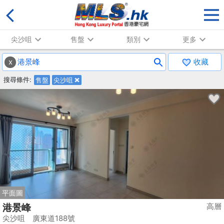
尖沙咀
售盤
類別
更多
x
收藏
搜尋條件:
售盤
尖沙咀
平面圖
高層
港景峰
尖沙咀 廣東道188號