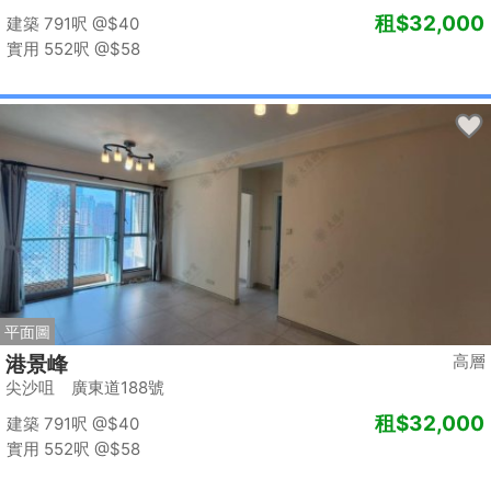
租
$32,000
建築 791呎
@$40
實用 552呎
@$58
平面圖
高層
港景峰
尖沙咀 廣東道188號
租
$32,000
建築 791呎
@$40
實用 552呎
@$58