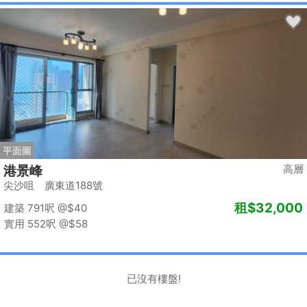
平面圖
高層
港景峰
尖沙咀 廣東道188號
租
$32,000
建築 791呎
@$40
實用 552呎
@$58
已沒有樓盤!